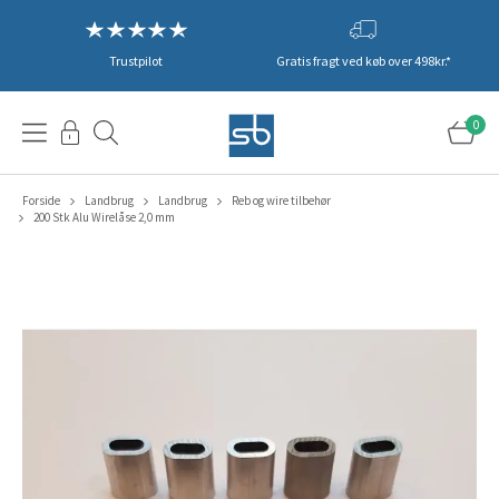
Trustpilot
Gratis fragt ved køb over 498kr.*
0
Forside
Landbrug
Landbrug
Reb og wire tilbehør
200 Stk Alu Wirelåse 2,0 mm