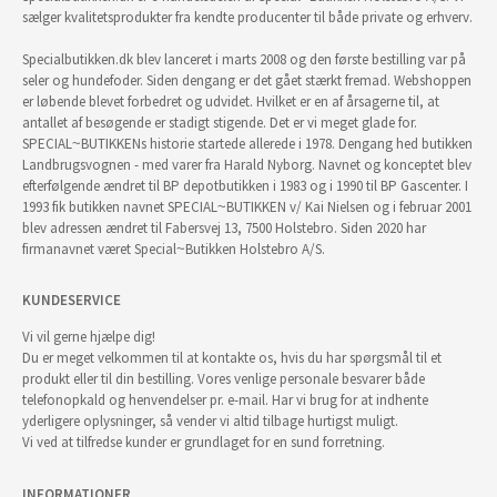
sælger kvalitetsprodukter fra kendte producenter til både private og erhverv.
Specialbutikken.dk blev lanceret i marts 2008 og den første bestilling var på
seler og hundefoder. Siden dengang er det gået stærkt fremad. Webshoppen
er løbende blevet forbedret og udvidet. Hvilket er en af årsagerne til, at
antallet af besøgende er stadigt stigende. Det er vi meget glade for.
SPECIAL~BUTIKKENs historie startede allerede i 1978. Dengang hed butikken
Landbrugsvognen - med varer fra Harald Nyborg. Navnet og konceptet blev
efterfølgende ændret til BP depotbutikken i 1983 og i 1990 til BP Gascenter. I
1993 fik butikken navnet SPECIAL~BUTIKKEN v/ Kai Nielsen og i februar 2001
blev adressen ændret til Fabersvej 13, 7500 Holstebro. Siden 2020 har
firmanavnet været Special~Butikken Holstebro A/S.
KUNDESERVICE
Vi vil gerne hjælpe dig!
Du er meget velkommen til at kontakte os, hvis du har spørgsmål til et
produkt eller til din bestilling. Vores venlige personale besvarer både
telefonopkald og henvendelser pr. e-mail. Har vi brug for at indhente
yderligere oplysninger, så vender vi altid tilbage hurtigst muligt.
Vi ved at tilfredse kunder er grundlaget for en sund forretning.
INFORMATIONER