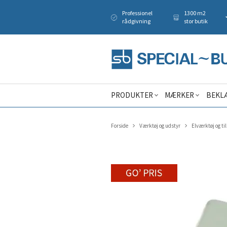
Professionel
1300 m2
rådgivning
stor butik
PRODUKTER
MÆRKER
BEKL
Forside
Værktøj og udstyr
Elværktøj og ti