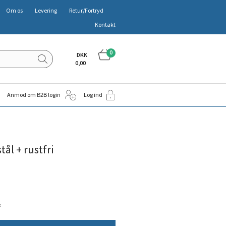
Om os
Levering
Retur/Fortryd
Kontakt
0
DKK
0,00
Anmod om B2B login
Log ind
tål + rustfri
e