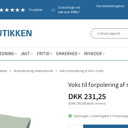
Handelsbetingelser
Gratis fragt ved
Trustpilot
køb over 498kr.*
ÆDNING
JAGT
FRITID
SIKKERHED
NYHEDER
lbehør
Skæreskiver og slibemateriale
Voks til forpolering af stål + rustfri
Voks til forpolering af s
DKK 231,25
(DKK 185,00 ekskl. moms)
Fjernlager / Leveringstid 3-5 hverdag