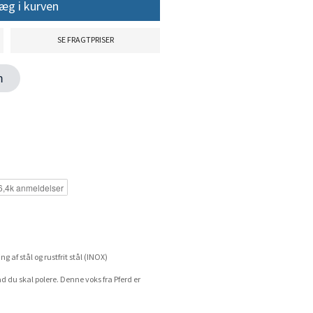
æg i kurven
SE FRAGTPRISER
en
ng af stål og rustfrit stål (INOX)
vad du skal polere. Denne voks fra Pferd er