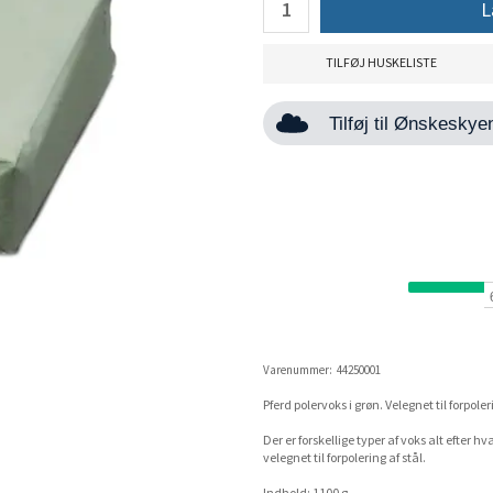
L
TILFØJ HUSKELISTE
Tilføj til Ønskesky
Varenummer:
44250001
Pferd polervoks i grøn. Velegnet til forpoleri
Der er forskellige typer af voks alt efter h
velegnet til forpolering af stål.