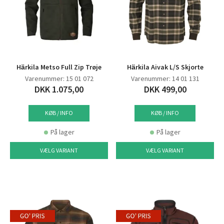
Härkila Metso Full Zip Trøje
Härkila Aivak L/S Skjorte
Varenummer: 15 01 072
Varenummer: 14 01 131
DKK 1.075,00
DKK 499,00
KØB / INFO
KØB / INFO
På lager
På lager
VÆLG VARIANT
VÆLG VARIANT