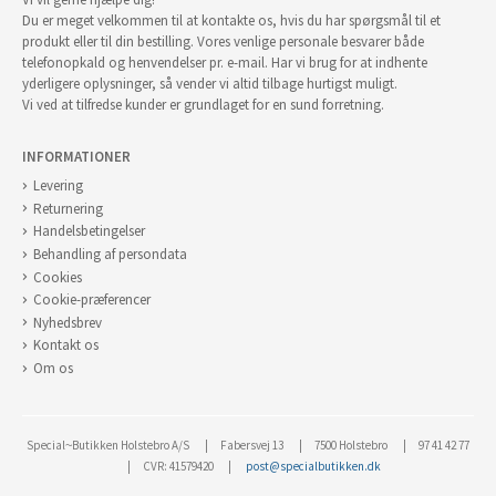
Du er meget velkommen til at kontakte os, hvis du har spørgsmål til et
produkt eller til din bestilling. Vores venlige personale besvarer både
telefonopkald og henvendelser pr. e-mail. Har vi brug for at indhente
yderligere oplysninger, så vender vi altid tilbage hurtigst muligt.
Vi ved at tilfredse kunder er grundlaget for en sund forretning.
INFORMATIONER
Levering
Returnering
Handelsbetingelser
Behandling af persondata
Cookies
Cookie-præferencer
Nyhedsbrev
Kontakt os
Om os
Special~Butikken Holstebro A/S
Fabersvej 13
7500 Holstebro
97 41 42 77
CVR: 41579420
post@specialbutikken.dk