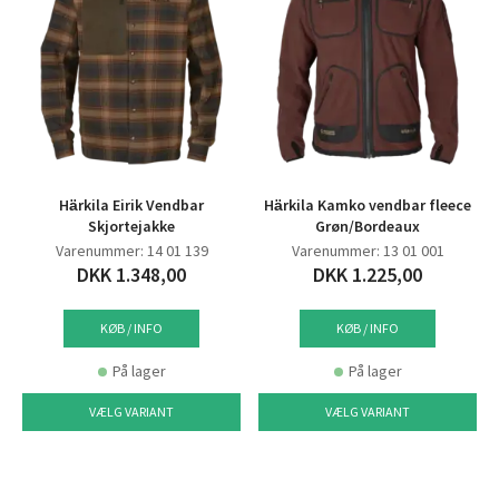
Härkila Eirik Vendbar
Härkila Kamko vendbar fleece
Skjortejakke
Grøn/Bordeaux
Varenummer: 14 01 139
Varenummer: 13 01 001
DKK 1.348,00
DKK 1.225,00
KØB / INFO
KØB / INFO
På lager
På lager
VÆLG VARIANT
VÆLG VARIANT