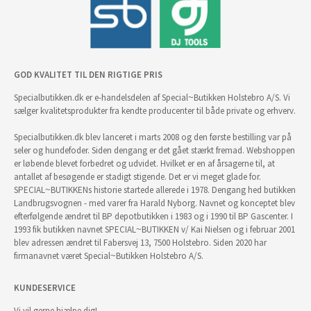
GOD KVALITET TIL DEN RIGTIGE PRIS
Specialbutikken.dk er e-handelsdelen af Special~Butikken Holstebro A/S. Vi
sælger kvalitetsprodukter fra kendte producenter til både private og erhverv.
Specialbutikken.dk blev lanceret i marts 2008 og den første bestilling var på
seler og hundefoder. Siden dengang er det gået stærkt fremad. Webshoppen
er løbende blevet forbedret og udvidet. Hvilket er en af årsagerne til, at
antallet af besøgende er stadigt stigende. Det er vi meget glade for.
SPECIAL~BUTIKKENs historie startede allerede i 1978. Dengang hed butikken
Landbrugsvognen - med varer fra Harald Nyborg. Navnet og konceptet blev
efterfølgende ændret til BP depotbutikken i 1983 og i 1990 til BP Gascenter. I
1993 fik butikken navnet SPECIAL~BUTIKKEN v/ Kai Nielsen og i februar 2001
blev adressen ændret til Fabersvej 13, 7500 Holstebro. Siden 2020 har
firmanavnet været Special~Butikken Holstebro A/S.
KUNDESERVICE
Vi vil gerne hjælpe dig!