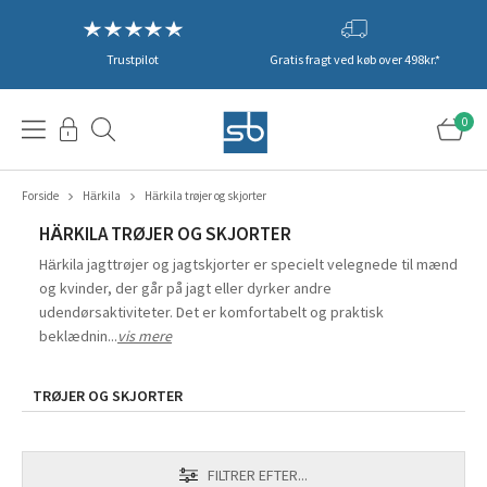
Trustpilot
Gratis fragt ved køb over 498kr.*
0
Forside
Härkila
Härkila trøjer og skjorter
HÄRKILA TRØJER OG SKJORTER
Härkila
jagttrøjer
og
jagtskjorter
er specielt velegnede til mænd
og kvinder, der går på jagt eller dyrker andre
udendørsaktiviteter. Det er komfortabelt og praktisk
beklædnin...
vis mere
TRØJER OG SKJORTER
FILTRER EFTER...