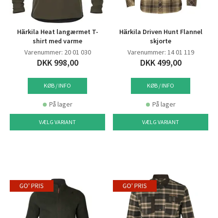
Härkila Heat langærmet T-
Härkila Driven Hunt Flannel
shirt med varme
skjorte
Varenummer: 20 01 030
Varenummer: 14 01 119
DKK 998,00
DKK 499,00
KØB / INFO
KØB / INFO
På lager
På lager
VÆLG VARIANT
VÆLG VARIANT