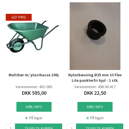
Multibør m/ plastkasse 100L
Nylonbøsning Ø25 mm til Flex
Lite punkterfri hjul - 1 stk.
Varenummer: 401-065
Varenummer: 498.00.417
DKK 595,00
DKK 22,50
KØB / INFO
KØB / INFO
På lager
På lager
TILFØJ TIL KURVEN
TILFØJ TIL KURVEN