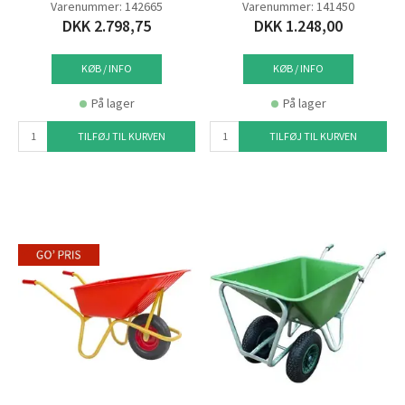
Varenummer: 142665
Varenummer: 141450
DKK 2.798,75
DKK 1.248,00
KØB / INFO
KØB / INFO
På lager
På lager
TILFØJ TIL KURVEN
TILFØJ TIL KURVEN