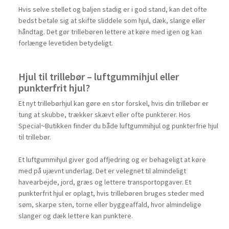
Hvis selve stellet og baljen stadig er i god stand, kan det ofte
bedst betale sig at skifte sliddele som hjul, dæk, slange eller
håndtag. Det gør trillebøren lettere at køre med igen og kan
forlænge levetiden betydeligt.
Hjul til trillebør – luftgummihjul eller
punkterfrit hjul?
Et nyt trillebørhjul kan gøre en stor forskel, hvis din trillebør er
tung at skubbe, trækker skævt eller ofte punkterer. Hos
Special~Butikken finder du både luftgummihjul og punkterfrie hjul
til trillebør.
Et luftgummihjul giver god affjedring og er behageligt at køre
med på ujævnt underlag. Det er velegnet til almindeligt
havearbejde, jord, græs og lettere transportopgaver. Et
punkterfrit hjul er oplagt, hvis trillebøren bruges steder med
søm, skarpe sten, torne eller byggeaffald, hvor almindelige
slanger og dæk lettere kan punktere.