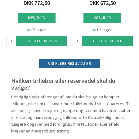
DKK 772,50
DKK 672,50
KØB / INFO
KØB / INFO
På lager
På lager
TILFØJ TIL KURVEN
TILFØJ TIL KURVEN
VIS FLERE RESULTATER
Hvilken trillebør eller reservedel skal du
vælge?
Det rigtige valg afhænger af, om du skal bruge en komplet
trillebør, eller om din nuværende trillebør blot skal repareres. Til
almindeligt havearbejde og øvrige opgaver med haveredskaber
er en let og manøvredygtig trillebør ofte tilstrækkelig, mens
tungere opgaver med jord, grus, mørtel, foder eller affald
kræver en mere robust løsning.