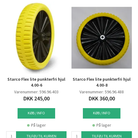
Starco Flex lite punkterfri hjul
Starco Flex lite punkterfri hjul
4.00-6
4.00-8
Varenummer: 596.96.403
Varenummer: 596.96.488
DKK 245,00
DKK 360,00
KØB / INFO
KØB / INFO
På lager
På lager
TILFØJ TIL KURVEN
TILFØJ TIL KURVEN