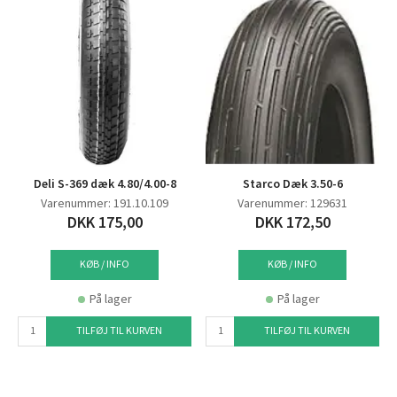
Deli S-369 dæk 4.80/4.00-8
Starco Dæk 3.50-6
Varenummer: 191.10.109
Varenummer: 129631
DKK 175,00
DKK 172,50
KØB / INFO
KØB / INFO
På lager
På lager
TILFØJ TIL KURVEN
TILFØJ TIL KURVEN