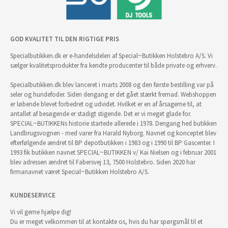
GOD KVALITET TIL DEN RIGTIGE PRIS
Specialbutikken.dk er e-handelsdelen af Special~Butikken Holstebro A/S. Vi
sælger kvalitetsprodukter fra kendte producenter til både private og erhverv.
Specialbutikken.dk blev lanceret i marts 2008 og den første bestilling var på
seler og hundefoder. Siden dengang er det gået stærkt fremad. Webshoppen
er løbende blevet forbedret og udvidet. Hvilket er en af årsagerne til, at
antallet af besøgende er stadigt stigende. Det er vi meget glade for.
SPECIAL~BUTIKKENs historie startede allerede i 1978. Dengang hed butikken
Landbrugsvognen - med varer fra Harald Nyborg. Navnet og konceptet blev
efterfølgende ændret til BP depotbutikken i 1983 og i 1990 til BP Gascenter. I
1993 fik butikken navnet SPECIAL~BUTIKKEN v/ Kai Nielsen og i februar 2001
blev adressen ændret til Fabersvej 13, 7500 Holstebro. Siden 2020 har
firmanavnet været Special~Butikken Holstebro A/S.
KUNDESERVICE
Vi vil gerne hjælpe dig!
Du er meget velkommen til at kontakte os, hvis du har spørgsmål til et