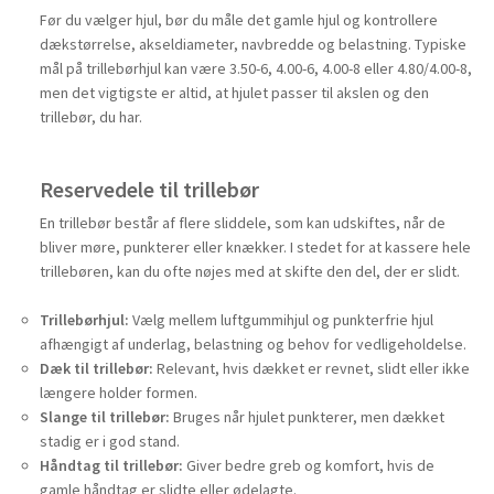
Før du vælger hjul, bør du måle det gamle hjul og kontrollere
dækstørrelse, akseldiameter, navbredde og belastning. Typiske
mål på trillebørhjul kan være 3.50-6, 4.00-6, 4.00-8 eller 4.80/4.00-8,
men det vigtigste er altid, at hjulet passer til akslen og den
trillebør, du har.
Reservedele til trillebør
En trillebør består af flere sliddele, som kan udskiftes, når de
bliver møre, punkterer eller knækker. I stedet for at kassere hele
trillebøren, kan du ofte nøjes med at skifte den del, der er slidt.
Trillebørhjul:
Vælg mellem luftgummihjul og punkterfrie hjul
afhængigt af underlag, belastning og behov for vedligeholdelse.
Dæk til trillebør:
Relevant, hvis dækket er revnet, slidt eller ikke
længere holder formen.
Slange til trillebør:
Bruges når hjulet punkterer, men dækket
stadig er i god stand.
Håndtag til trillebør:
Giver bedre greb og komfort, hvis de
gamle håndtag er slidte eller ødelagte.