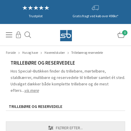
Trustpilot
Gratis fragt ved køb over 498kr.*
0
Forside
Hus og have
Haveredskaber
Trillebøre og reservedele
TRILLEBØRE OG RESERVEDELE
Hos Special~Butikken finder du trillebøre, mørtelbøre,
staldkærrer, multibøre og reservedele til trillebør samlet ét sted.
Udvalget dækker både komplette trillebøre og de mest
efters...
vis mere
TRILLEBØRE OG RESERVEDELE
FILTRER EFTER...