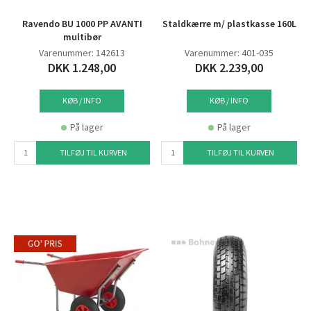
Ravendo BU 1000 PP AVANTI
Staldkærre m/ plastkasse 160L
multibør
Varenummer: 142613
Varenummer: 401-035
DKK 1.248,00
DKK 2.239,00
KØB / INFO
KØB / INFO
På lager
På lager
TILFØJ TIL KURVEN
TILFØJ TIL KURVEN