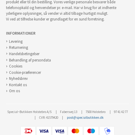
produkt eller til din bestilling. Vores venlige personale besvarer både
telefonopkald og henvendelser pr. e-mail. Har vi brug for at indhente
yderligere oplysninger, så vender vi altid tilbage hurtigst muligt.
Vi ved at tilfredse kunder er grundlaget for en sund forretning.
INFORMATIONER
Levering
Returnering
Handelsbetingelser
Behandling af persondata
Cookies
Cookie-præferencer
Nyhedsbrev
Kontakt os
Om os
Special~Butikken Holstebro A/S
Fabersvej 13
7500 Holstebro
97 41 42 77
CVR: 41579420
post@specialbutikken.dk