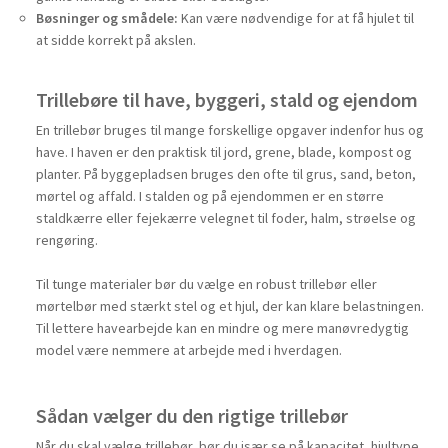
Bøsninger og smådele:
Kan være nødvendige for at få hjulet til
at sidde korrekt på akslen.
Trillebøre til have, byggeri, stald og ejendom
En trillebør bruges til mange forskellige opgaver indenfor hus og
have. I haven er den praktisk til jord, grene, blade, kompost og
planter. På byggepladsen bruges den ofte til grus, sand, beton,
mørtel og affald. I stalden og på ejendommen er en større
staldkærre eller fejekærre velegnet til foder, halm, strøelse og
rengøring.
Til tunge materialer bør du vælge en robust trillebør eller
mørtelbør med stærkt stel og et hjul, der kan klare belastningen.
Til lettere havearbejde kan en mindre og mere manøvredygtig
model være nemmere at arbejde med i hverdagen.
Sådan vælger du den rigtige trillebør
Når du skal vælge trillebør, bør du især se på kapacitet, hjultype,