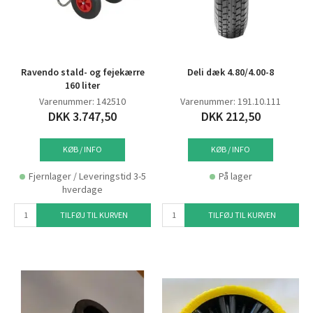
Ravendo stald- og fejekærre
Deli dæk 4.80/4.00-8
160 liter
Varenummer: 142510
Varenummer: 191.10.111
DKK 3.747,50
DKK 212,50
KØB / INFO
KØB / INFO
Fjernlager / Leveringstid 3-5
På lager
hverdage
TILFØJ TIL KURVEN
TILFØJ TIL KURVEN