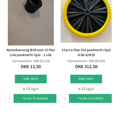
Nylonbøsning Ø20 mm til Flex
Starco Flex lite punkterfri hjul
Lite punkterfri hjul - 1 stk.
4.00-8/Ø25
Varenummer: 498.00.226
Varenummer: 588.88.888
DKK 12,50
DKK 312,50
KØB / INFO
KØB / INFO
På lager
På lager
TILFØJ TIL KURVEN
TILFØJ TIL KURVEN