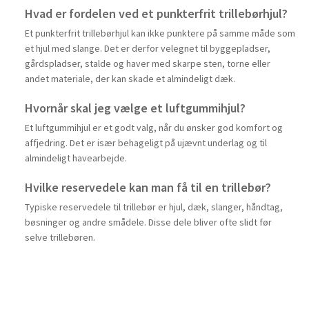
Hvad er fordelen ved et punkterfrit trillebørhjul?
Et punkterfrit trillebørhjul kan ikke punktere på samme måde som
et hjul med slange. Det er derfor velegnet til byggepladser,
gårdspladser, stalde og haver med skarpe sten, torne eller
andet materiale, der kan skade et almindeligt dæk.
Hvornår skal jeg vælge et luftgummihjul?
Et luftgummihjul er et godt valg, når du ønsker god komfort og
affjedring. Det er især behageligt på ujævnt underlag og til
almindeligt havearbejde.
Hvilke reservedele kan man få til en trillebør?
Typiske reservedele til trillebør er hjul, dæk, slanger, håndtag,
bøsninger og andre smådele. Disse dele bliver ofte slidt før
selve trillebøren.