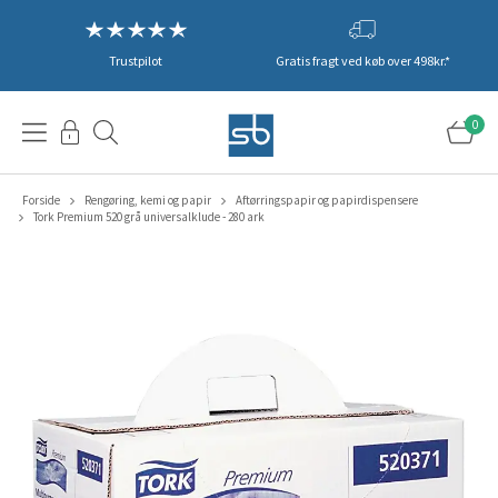
Trustpilot
Gratis fragt ved køb over 498kr.*
0
Forside
Rengøring, kemi og papir
Aftørringspapir og papirdispensere
Tork Premium 520 grå universalklude - 280 ark