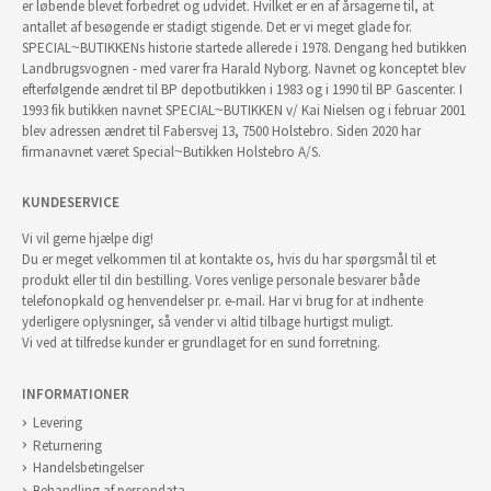
er løbende blevet forbedret og udvidet. Hvilket er en af årsagerne til, at
antallet af besøgende er stadigt stigende. Det er vi meget glade for.
SPECIAL~BUTIKKENs historie startede allerede i 1978. Dengang hed butikken
Landbrugsvognen - med varer fra Harald Nyborg. Navnet og konceptet blev
efterfølgende ændret til BP depotbutikken i 1983 og i 1990 til BP Gascenter. I
1993 fik butikken navnet SPECIAL~BUTIKKEN v/ Kai Nielsen og i februar 2001
blev adressen ændret til Fabersvej 13, 7500 Holstebro. Siden 2020 har
firmanavnet været Special~Butikken Holstebro A/S.
KUNDESERVICE
Vi vil gerne hjælpe dig!
Du er meget velkommen til at kontakte os, hvis du har spørgsmål til et
produkt eller til din bestilling. Vores venlige personale besvarer både
telefonopkald og henvendelser pr. e-mail. Har vi brug for at indhente
yderligere oplysninger, så vender vi altid tilbage hurtigst muligt.
Vi ved at tilfredse kunder er grundlaget for en sund forretning.
INFORMATIONER
Levering
Returnering
Handelsbetingelser
Behandling af persondata