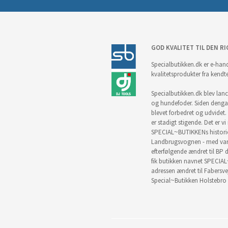
GOD KVALITET TIL DEN RI
Specialbutikken.dk er e-hand
kvalitetsprodukter fra kendt
Specialbutikken.dk blev lance
og hundefoder. Siden denga
blevet forbedret og udvidet. 
er stadigt stigende. Det er v
SPECIAL~BUTIKKENs historie 
Landbrugsvognen - med vare
efterfølgende ændret til BP d
fik butikken navnet SPECIAL
adressen ændret til Fabersve
Special~Butikken Holstebro 