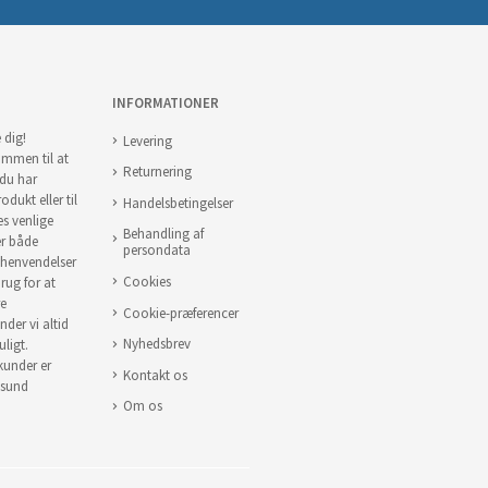
INFORMATIONER
 dig!
Levering
ommen til at
Returnering
 du har
odukt eller til
Handelsbetingelser
es venlige
Behandling af
er både
persondata
 henvendelser
Cookies
brug for at
re
Cookie-præferencer
nder vi altid
Nyhedsbrev
uligt.
 kunder er
Kontakt os
 sund
Om os