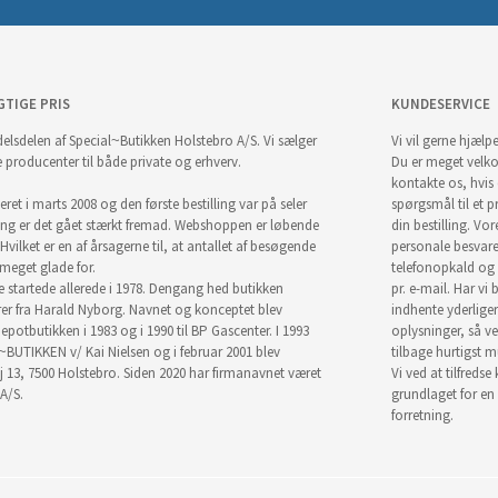
GTIGE PRIS
KUNDESERVICE
elsdelen af Special~Butikken Holstebro A/S. Vi sælger
Vi vil gerne hjælpe
e producenter til både private og erhverv.
Du er meget velk
kontakte os, hvis
ret i marts 2008 og den første bestilling var på seler
spørgsmål til et pr
ng er det gået stærkt fremad. Webshoppen er løbende
din bestilling. Vor
Hvilket er en af årsagerne til, at antallet af besøgende
personale besvar
i meget glade for.
telefonopkald og
startede allerede i 1978. Dengang hed butikken
pr. e-mail. Har vi 
r fra Harald Nyborg. Navnet og konceptet blev
indhente yderlige
epotbutikken i 1983 og i 1990 til BP Gascenter. I 1993
oplysninger, så ve
~BUTIKKEN v/ Kai Nielsen og i februar 2001 blev
tilbage hurtigst m
j 13, 7500 Holstebro. Siden 2020 har firmanavnet været
Vi ved at tilfredse
A/S.
grundlaget for en
forretning.