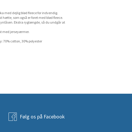
a med dejlig blød fleece for indvendig.
 hætte, som også er foret med blød fleece.
 lynlåsen. Ekstra ryglængde, så du undgår at
st med jerseyærmer.
y: 70% cotton, 30% polyester
Følg os på Facebook