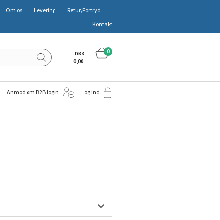
Om os
Levering
Retur/Fortryd
Kontakt
0
DKK
0,00
Anmod om B2B login
Log ind