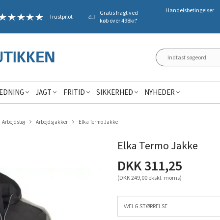
Handelsbetingelser
Gratis fragt ved
Trustpilot
køb over 498kr.*
ÆDNING
JAGT
FRITID
SIKKERHED
NYHEDER
Arbejdstøj
Arbejdsjakker
Elka Termo Jakke
Elka Termo Jakke
DKK 311,25
(DKK 249,00 ekskl. moms)