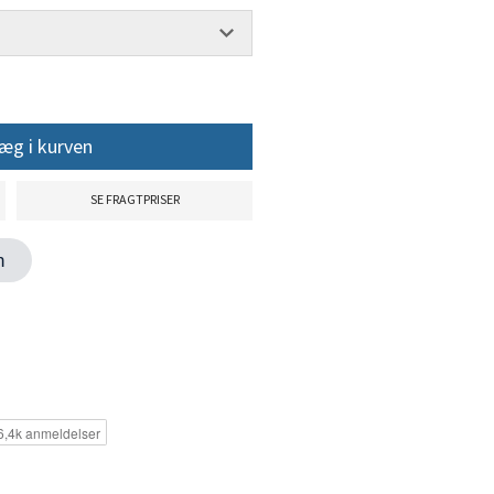
æg i kurven
SE FRAGTPRISER
en