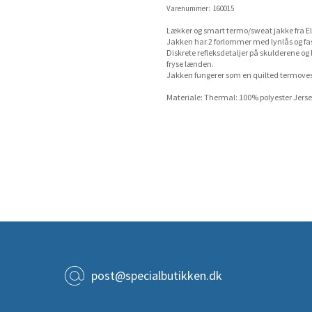
Varenummer:
160015
Lækker og smart termo/sweat jakke fra Elk
Jakken har 2 forlommer med lynlås og fast
Diskrete refleksdetaljer på skulderene og
fryse lænden.
Jakken fungerer som en quilted termove
Materiale: Thermal: 100% polyester Jerse
post@specialbutikken.dk