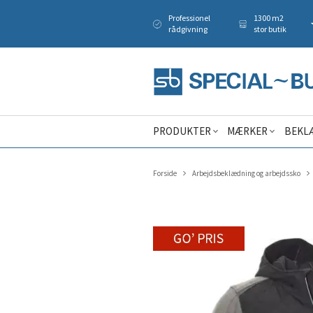
Professionel
1300 m2
rådgivning
stor butik
PRODUKTER
MÆRKER
BEKL
Forside
Arbejdsbeklædning og arbejdssko