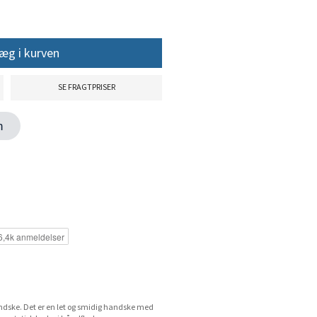
æg i kurven
SE FRAGTPRISER
en
ndske. Det er en let og smidig handske med