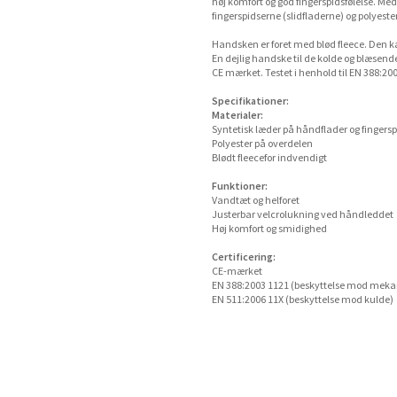
høj komfort og god fingerspidsfølelse. Me
fingerspidserne (slidfladerne) og polyeste
Handsken er foret med blød fleece. Den 
En dejlig handske til de kolde og blæsende
CE mærket. Testet i henhold til EN 388:20
Specifikationer:
Materialer:
Syntetisk læder på håndflader og fingersp
Polyester på overdelen
Blødt fleecefor indvendigt
Funktioner:
Vandtæt og helforet
Justerbar velcrolukning ved håndleddet
Høj komfort og smidighed
Certificering:
CE-mærket
EN 388:2003 1121 (beskyttelse mod mekani
EN 511:2006 11X (beskyttelse mod kulde)