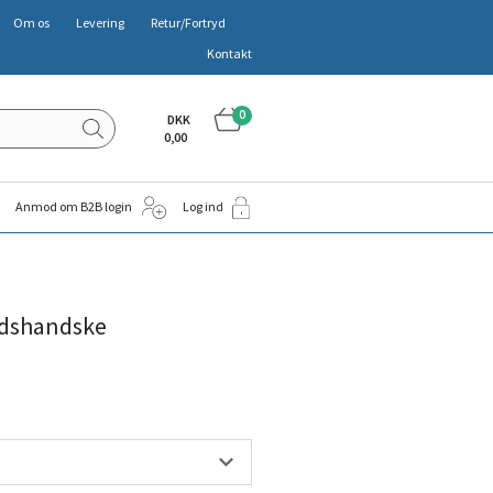
Om os
Levering
Retur/Fortryd
Kontakt
0
DKK
0,00
Anmod om B2B login
Log ind
jdshandske