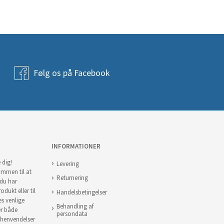
Følg os på Facebook
INFORMATIONER
 dig!
Levering
ommen til at
Returnering
 du har
odukt eller til
Handelsbetingelser
es venlige
Behandling af
er både
persondata
 henvendelser