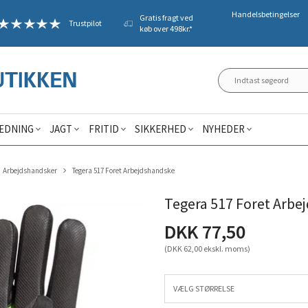
Handelsbetingelser
Gratis fragt ved
Trustpilot
køb over 498kr.*
ÆDNING
JAGT
FRITID
SIKKERHED
NYHEDER
Arbejdshandsker
Tegera 517 Foret Arbejdshandske
Tegera 517 Foret Arbe
DKK 77,50
(DKK 62,00 ekskl. moms)