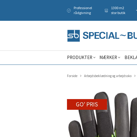
Professionel
1300 m2
rådgivning
stor butik
PRODUKTER
MÆRKER
BEKL
Forside
Arbejdsbeklædning og arbejdssko