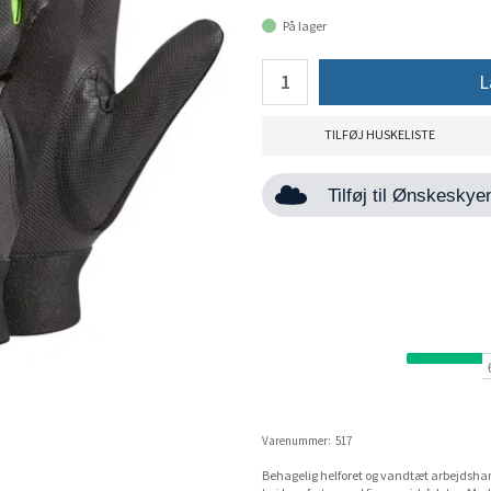
På lager
L
TILFØJ HUSKELISTE
Tilføj til Ønskesky
Varenummer:
517
Behagelig helforet og vandtæt arbejdsha