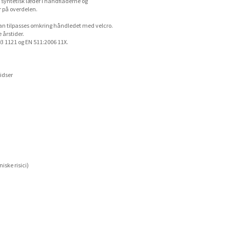
d syntetisk læder i håndfladerne og
r på overdelen.
kan tilpasses omkring håndledet med velcro.
 årstider.
03 1121 og EN 511:2006 11X.
idser
ske risici)