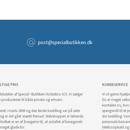
post@specialbutikken.dk
GTIGE PRIS
KUNDESERVICE
elsdelen af Special~Butikken Holstebro A/S. Vi sælger
Vi vil gerne hjælpe
e producenter til både private og erhverv.
Du er meget velk
kontakte os, hvis
ret i marts 2008 og den første bestilling var på seler
spørgsmål til et pr
ng er det gået stærkt fremad. Webshoppen er løbende
din bestilling. Vor
Hvilket er en af årsagerne til, at antallet af besøgende
personale besvar
i meget glade for.
telefonopkald og