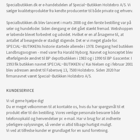
Specialbutikken.dk er e-handelsdelen af Special~Butikken Holstebro A/S. Vi
sælger kvalitetsprodukter fra kendte producenter til både private og erhverv.
Specialbutikken.dk blev lanceret i marts 2008 og den første bestilling var på
seler og hundefoder. Siden dengang er det gået stærkt fremad. Webshoppen
er løbende blevet forbedret og udvidet. Hvilket er en af årsagerne til, at
antallet af besøgende er stadigt stigende. Det er vi meget glade for.
SPECIAL~BUTIKKENs historie startede allerede i 1978. Dengang hed butikken
Landbrugsvognen - med varer fra Harald Nyborg. Navnet og konceptet blev
efterfølgende ændret til BP depotbutikken i 1983 og i 1990 til BP Gascenter. I
1993 fik butikken navnet SPECIAL~BUTIKKEN v/ Kai Nielsen og i februar 2001
blev adressen ændret til Fabersvej 13, 7500 Holstebro. Siden 2020 har
firmanavnet været Special~Butikken Holstebro A/S.
KUNDESERVICE
Vi vil gerne hjælpe dig!
Du er meget velkommen til at kontakte os, hvis du har spørgsmål til et
produkt eller til din bestilling. Vores venlige personale besvarer både
telefonopkald og henvendelser pr. e-mail. Har vi brug for at indhente
yderligere oplysninger, så vender vi altid tilbage hurtigst muligt.
Vi ved at tilfredse kunder er grundlaget for en sund forretning.