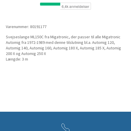
Varenummer:
80191177
Svejseslange ML150C fra Migatronic, der passer til alle Migatronic
Automig fra 1972-1989 med denne tilslutning bl.a. Automig 120,
Automig 140, Automig 160, Automig 180 X, Automig 185 X, Automig
200 X og Automig 250 X
Længde: 3 m