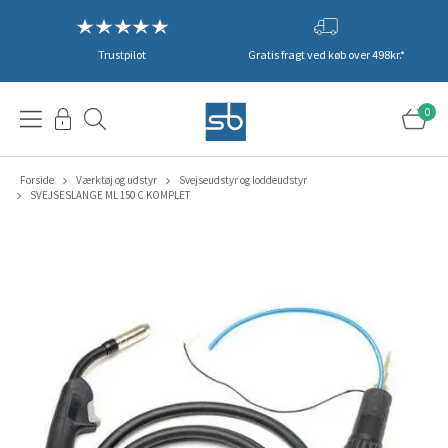
Trustpilot
Gratis fragt ved køb over 498kr.*
0
Forside
Værktøj og udstyr
Svejseudstyr og loddeudstyr
SVEJSESLANGE ML 150 C KOMPLET