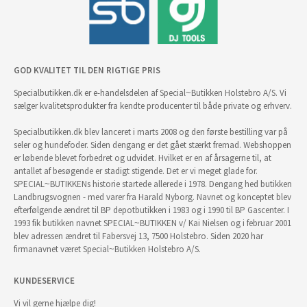
GOD KVALITET TIL DEN RIGTIGE PRIS
Specialbutikken.dk er e-handelsdelen af Special~Butikken Holstebro A/S. Vi
sælger kvalitetsprodukter fra kendte producenter til både private og erhverv.
Specialbutikken.dk blev lanceret i marts 2008 og den første bestilling var på
seler og hundefoder. Siden dengang er det gået stærkt fremad. Webshoppen
er løbende blevet forbedret og udvidet. Hvilket er en af årsagerne til, at
antallet af besøgende er stadigt stigende. Det er vi meget glade for.
SPECIAL~BUTIKKENs historie startede allerede i 1978. Dengang hed butikken
Landbrugsvognen - med varer fra Harald Nyborg. Navnet og konceptet blev
efterfølgende ændret til BP depotbutikken i 1983 og i 1990 til BP Gascenter. I
1993 fik butikken navnet SPECIAL~BUTIKKEN v/ Kai Nielsen og i februar 2001
blev adressen ændret til Fabersvej 13, 7500 Holstebro. Siden 2020 har
firmanavnet været Special~Butikken Holstebro A/S.
KUNDESERVICE
Vi vil gerne hjælpe dig!