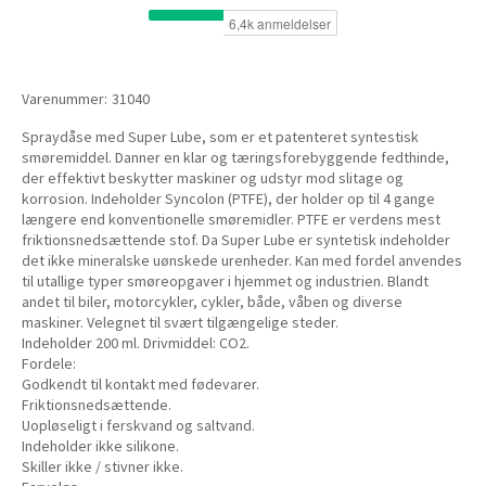
Varenummer:
31040
Spraydåse med Super Lube, som er et patenteret syntestisk
smøremiddel. Danner en klar og tæringsforebyggende fedthinde,
der effektivt beskytter maskiner og udstyr mod slitage og
korrosion. Indeholder Syncolon (PTFE), der holder op til 4 gange
længere end konventionelle smøremidler. PTFE er verdens mest
friktionsnedsættende stof. Da Super Lube er syntetisk indeholder
det ikke mineralske uønskede urenheder. Kan med fordel anvendes
til utallige typer smøreopgaver i hjemmet og industrien. Blandt
andet til biler, motorcykler, cykler, både, våben og diverse
maskiner. Velegnet til svært tilgængelige steder.
Indeholder 200 ml. Drivmiddel: CO2.
Fordele:
Godkendt til kontakt med fødevarer.
Friktionsnedsættende.
Uopløseligt i ferskvand og saltvand.
Indeholder ikke silikone.
Skiller ikke / stivner ikke.