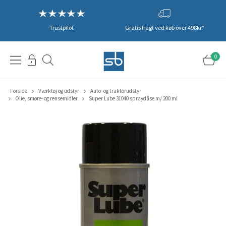
Trustpilot
Gratis fragt ved køb over 498kr.*
0
Forside
Værktøj og udstyr
Auto- og traktorudstyr
Olie, smøre- og rensemidler
Super Lube 31040 spraydåse m/ 200 ml