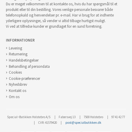
Du er meget velkommen til at kontakte os, hvis du har spørgsmål til et
produkt eller til din bestilling. Vores venlige personale besvarer både
telefonopkald og henvendelser pr. e-mail. Har vi brug for at indhente
yderligere oplysninger, så vender vi altid tilbage hurtigst muligt.
Vi ved at tilfredse kunder er grundlaget for en sund forretning.
INFORMATIONER
Levering
Returnering
Handelsbetingelser
Behandling af persondata
Cookies
Cookie-præferencer
Nyhedsbrev
Kontakt os
Om os
Special~Butikken Holstebro A/S
Fabersvej 13
7500 Holstebro
97 41 42 77
CVR: 41579420
post@specialbutikken.dk