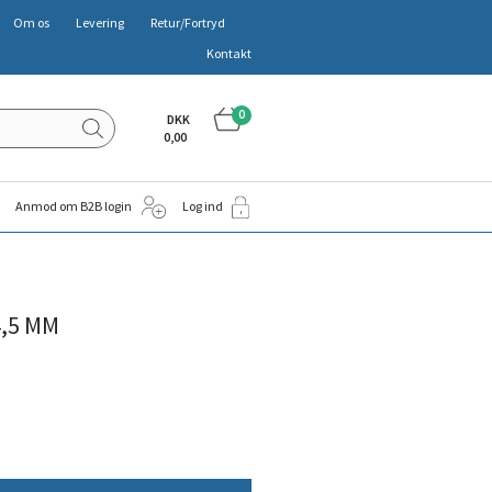
Om os
Levering
Retur/Fortryd
Kontakt
0
DKK
0,00
Anmod om B2B login
Log ind
4,5 MM