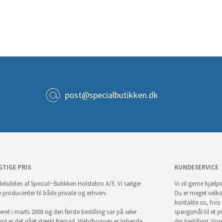
post@specialbutikken.dk
GTIGE PRIS
KUNDESERVICE
elsdelen af Special~Butikken Holstebro A/S. Vi sælger
Vi vil gerne hjælpe
e producenter til både private og erhverv.
Du er meget velk
kontakte os, hvis
ret i marts 2008 og den første bestilling var på seler
spørgsmål til et pr
ng er det gået stærkt fremad. Webshoppen er løbende
din bestilling. Vor