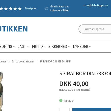
Handelsbetingelser
Gratis fragt ved
Trustpilot
køb over 498kr.*
ÆDNING
JAGT
FRITID
SIKKERHED
NYHEDER
lbehør
Bor og borepatroner
SPIRALBOR DIN 338 Ø4,5 MM
SPIRALBOR DIN 338 Ø
DKK 40,00
(DKK 32,00 ekskl. moms)
På lager