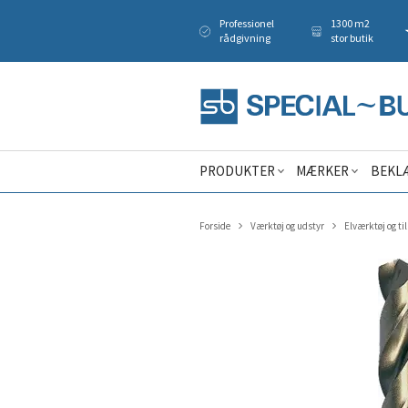
Professionel
1300 m2
rådgivning
stor butik
PRODUKTER
MÆRKER
BEKL
Forside
Værktøj og udstyr
Elværktøj og ti