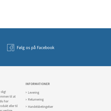
Følg os på Facebook
INFORMATIONER
 dig!
Levering
ommen til at
Returnering
 du har
odukt eller til
Handelsbetingelser
es venlige