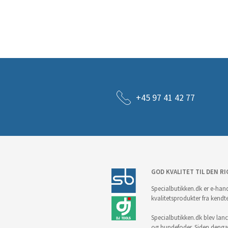
+45 97 41 42 77
GOD KVALITET TIL DEN RI
Specialbutikken.dk er e-hand
kvalitetsprodukter fra kendt
Specialbutikken.dk blev lance
og hundefoder. Siden denga