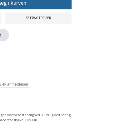
æg i kurven
SE FRAGTPRISER
en
god varmebestandighed. Til brug ved boring
 med stor styrke. DIN338