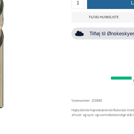
L
TILFØJ HUSKELISTE
Tilføj til Ønskesky
Varenummer:
2155045
Højtydende højreskærende Ruko bor med 
af rust- og syre- og varmebestandigt stål