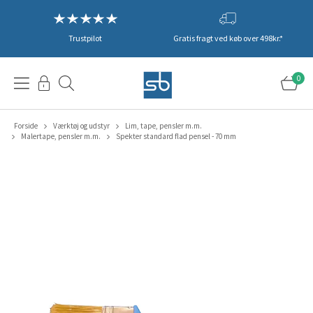
Trustpilot
Gratis fragt ved køb over 498kr.*
0
Forside
Værktøj og udstyr
Lim, tape, pensler m.m.
Malertape, pensler m.m.
Spekter standard flad pensel - 70 mm