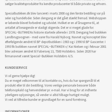
sælger kvalitetsprodukter fra kendte producenter til både private og erhverv.
Specialbutikken.dk blev lanceret i marts 2008 og den første bestilling var på
seler og hundefoder. Siden dengang er det gået stærkt fremad. Webshoppen
er løbende blevet forbedret og udvidet. Hvilket er en af årsagerne til, at
antallet af besøgende er stadigt stigende. Det er vi meget glade for.
SPECIAL~BUTIKKENs historie startede allerede i 1978. Dengang hed butikken
Landbrugsvognen - med varer fra Harald Nyborg. Navnet og konceptet blev
efterfølgende ændret til BP depotbutikken i 1983 og i 1990 til BP Gascenter. I
1993 fik butikken navnet SPECIAL~BUTIKKEN v/ Kai Nielsen og i februar 2001
blev adressen ændret til Fabersvej 13, 7500 Holstebro. Siden 2020 har
firmanavnet været Special~Butikken Holstebro A/S.
KUNDESERVICE
Vi vil gerne hjælpe dig!
Du er meget velkommen til at kontakte os, hvis du har spørgsmål til et
produkt eller til din bestilling. Vores venlige personale besvarer både
telefonopkald og henvendelser pr. e-mail. Har vi brug for at indhente
yderligere oplysninger, så vender vi altid tilbage hurtigst muligt.
Vi ved at tilfredse kunder er grundlaget for en sund forretning.
INFORMATIONER