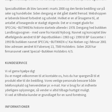
Specialbutikken.dk blev lanceret i marts 2008 og den første bestilling var på
seler og hundefoder. Siden dengang er det gået stærkt fremad. Webshoppen
er løbende blevet forbedret og udvidet. Hvilket er en af årsagerne til, at
antallet af besøgende er stadigt stigende. Det er vi meget glade for.
SPECIAL~BUTIKKENs historie startede allerede i 1978. Dengang hed butikken
Landbrugsvognen - med varer fra Harald Nyborg. Navnet og konceptet blev
efterfølgende ændret til BP depotbutikken i 1983 og i 1990 til BP Gascenter. I
1993 fik butikken navnet SPECIAL~BUTIKKEN v/ Kai Nielsen og i februar 2001
blev adressen ændret til Fabersvej 13, 7500 Holstebro. Siden 2020 har
firmanavnet været Special~Butikken Holstebro A/S.
KUNDESERVICE
Vi vil gerne hjælpe dig!
Du er meget velkommen til at kontakte os, hvis du har spørgsmål til et
produkt eller til din bestilling. Vores venlige personale besvarer både
telefonopkald og henvendelser pr. e-mail. Har vi brug for at indhente
yderligere oplysninger, så vender vi altid tilbage hurtigst muligt.
Vi ved at tilfredse kunder er grundlaget for en sund forretning.
INFORMATIONER