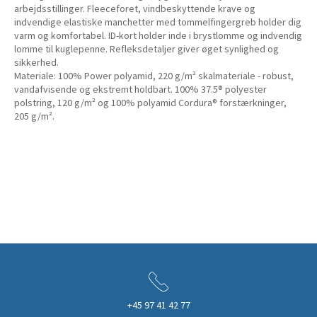
arbejdsstillinger. Fleeceforet, vindbeskyttende krave og
indvendige elastiske manchetter med tommelfingergreb holder dig
varm og komfortabel. ID-kort holder inde i brystlomme og indvendig
lomme til kuglepenne. Refleksdetaljer giver øget synlighed og
sikkerhed.
Materiale: 100% Power polyamid, 220 g/m² skalmateriale - robust,
vandafvisende og ekstremt holdbart. 100% 37.5® polyester
polstring, 120 g/m² og 100% polyamid Cordura® forstærkninger,
205 g/m².
+45 97 41 42 77