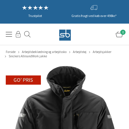
Trustpilot
Gratis fragt ved køb over 498kr.*
0
Forside
Arbejdsbeklædning og arbejdssko
Arbejdstøj
Arbejdsjakker
Snickers AllroundWork jakke