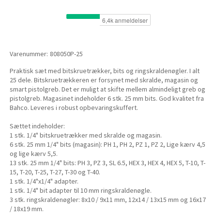
Varenummer:
808050P-25
Praktisk sæt med bitskruetrækker, bits og ringskraldenøgler. I alt
25 dele. Bitskruetrækkeren er forsynet med skralde, magasin og
smart pistolgreb. Det er muligt at skifte mellem almindeligt greb og
pistolgreb. Magasinet indeholder 6 stk. 25 mm bits. God kvalitet fra
Bahco. Leveres i robust opbevaringskuffert.
Sættet indeholder:
1 stk. 1/4" bitskruetrækker med skralde og magasin.
6 stk. 25 mm 1/4" bits (magasin): PH 1, PH 2, PZ 1, PZ 2, Lige kærv 4,5
og lige kærv 5,5.
13 stk. 25 mm 1/4" bits: PH 3, PZ 3, SL 6.5, HEX 3, HEX 4, HEX 5, T-10, T-
15, T-20, T-25, T-27, T-30 og T-40.
1 stk. 1/4"x1/4" adapter.
1 stk. 1/4" bit adapter til 10 mm ringskraldenøgle.
3 stk. ringskraldenøgler: 8x10 / 9x11 mm, 12x14 / 13x15 mm og 16x17
/ 18x19 mm.