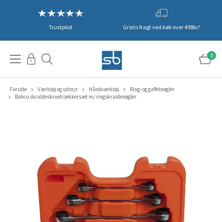
Trustpilot
Gratis fragt ved køb over 498kr.*
0
Forside
Værktøj og udstyr
Håndværktøj
Ring- og gaffelnøgler
Bahco skraldeskruetrækkersæt m/ ringskraldenøgler