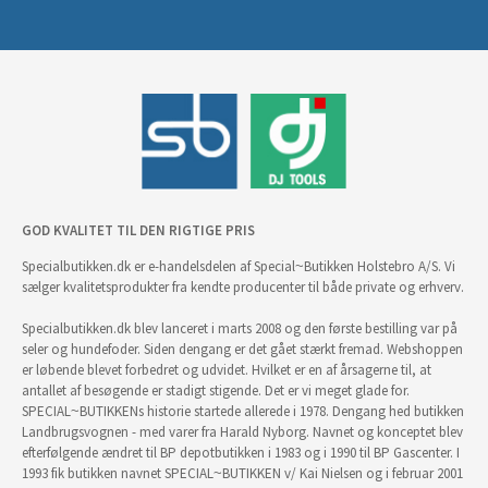
GOD KVALITET TIL DEN RIGTIGE PRIS
Specialbutikken.dk er e-handelsdelen af Special~Butikken Holstebro A/S. Vi
sælger kvalitetsprodukter fra kendte producenter til både private og erhverv.
Specialbutikken.dk blev lanceret i marts 2008 og den første bestilling var på
seler og hundefoder. Siden dengang er det gået stærkt fremad. Webshoppen
er løbende blevet forbedret og udvidet. Hvilket er en af årsagerne til, at
antallet af besøgende er stadigt stigende. Det er vi meget glade for.
SPECIAL~BUTIKKENs historie startede allerede i 1978. Dengang hed butikken
Landbrugsvognen - med varer fra Harald Nyborg. Navnet og konceptet blev
efterfølgende ændret til BP depotbutikken i 1983 og i 1990 til BP Gascenter. I
1993 fik butikken navnet SPECIAL~BUTIKKEN v/ Kai Nielsen og i februar 2001