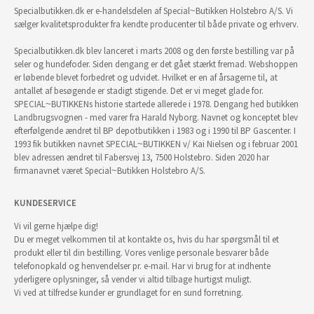
Specialbutikken.dk er e-handelsdelen af Special~Butikken Holstebro A/S. Vi
sælger kvalitetsprodukter fra kendte producenter til både private og erhverv.
Specialbutikken.dk blev lanceret i marts 2008 og den første bestilling var på
seler og hundefoder. Siden dengang er det gået stærkt fremad. Webshoppen
er løbende blevet forbedret og udvidet. Hvilket er en af årsagerne til, at
antallet af besøgende er stadigt stigende. Det er vi meget glade for.
SPECIAL~BUTIKKENs historie startede allerede i 1978. Dengang hed butikken
Landbrugsvognen - med varer fra Harald Nyborg. Navnet og konceptet blev
efterfølgende ændret til BP depotbutikken i 1983 og i 1990 til BP Gascenter. I
1993 fik butikken navnet SPECIAL~BUTIKKEN v/ Kai Nielsen og i februar 2001
blev adressen ændret til Fabersvej 13, 7500 Holstebro. Siden 2020 har
firmanavnet været Special~Butikken Holstebro A/S.
KUNDESERVICE
Vi vil gerne hjælpe dig!
Du er meget velkommen til at kontakte os, hvis du har spørgsmål til et
produkt eller til din bestilling. Vores venlige personale besvarer både
telefonopkald og henvendelser pr. e-mail. Har vi brug for at indhente
yderligere oplysninger, så vender vi altid tilbage hurtigst muligt.
Vi ved at tilfredse kunder er grundlaget for en sund forretning.