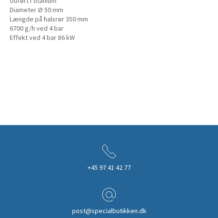
Udført i titanium
Diameter Ø 50 mm
Længde på halsrør 350 mm
6700 g/h ved 4 bar
Effekt ved 4 bar 86 kW
+45 97 41 42 77
post@specialbutikken.dk