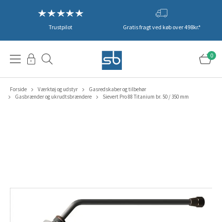
Trustpilot
Gratis fragt ved køb over 498kr.*
0
Forside
Værktøj og udstyr
Gasredskaber og tilbehør
Gasbrænder og ukrudtsbrændere
Sievert Pro 88 Titanium br. 50 / 350 mm