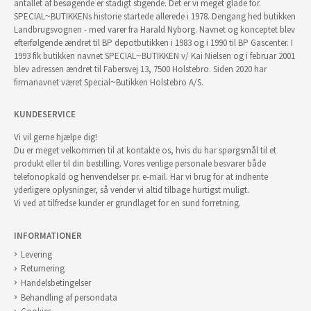
antallet af besøgende er stadigt stigende. Det er vi meget glade for.
SPECIAL~BUTIKKENs historie startede allerede i 1978. Dengang hed butikken
Landbrugsvognen - med varer fra Harald Nyborg. Navnet og konceptet blev
efterfølgende ændret til BP depotbutikken i 1983 og i 1990 til BP Gascenter. I
1993 fik butikken navnet SPECIAL~BUTIKKEN v/ Kai Nielsen og i februar 2001
blev adressen ændret til Fabersvej 13, 7500 Holstebro. Siden 2020 har
firmanavnet været Special~Butikken Holstebro A/S.
KUNDESERVICE
Vi vil gerne hjælpe dig!
Du er meget velkommen til at kontakte os, hvis du har spørgsmål til et
produkt eller til din bestilling. Vores venlige personale besvarer både
telefonopkald og henvendelser pr. e-mail. Har vi brug for at indhente
yderligere oplysninger, så vender vi altid tilbage hurtigst muligt.
Vi ved at tilfredse kunder er grundlaget for en sund forretning.
INFORMATIONER
Levering
Returnering
Handelsbetingelser
Behandling af persondata