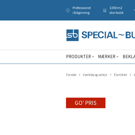
Professionel
1300 m2
rådgivning
stor butik
PRODUKTER
MÆRKER
BEKL
Forside
Værktøj og udstyr
Elartikler