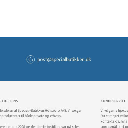
post@specialbutikken.dk
GTIGE PRIS
KUNDESERVICE
elsdelen af Special~Butikken Holstebro A/S. Vi sælger
Vi vil gerne hjælpe
e producenter til både private og erhverv.
Du er meget velk
kontakte os, hvis
ret i marts 2008 og den første bestilling var på seler
spørgsmål til et pr