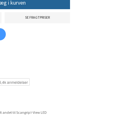
æg i kurven
SE FRAGTPRISER
t andet til Scangrip I-View LED