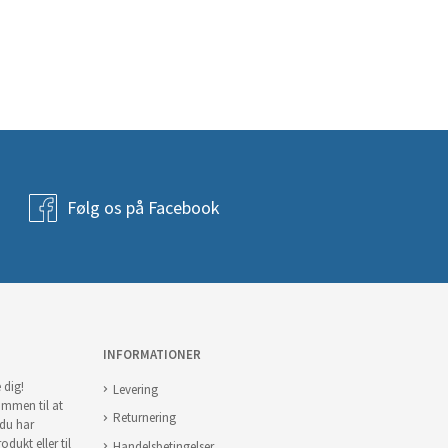
Følg os på Facebook
INFORMATIONER
 dig!
Levering
ommen til at
Returnering
 du har
odukt eller til
Handelsbetingelser