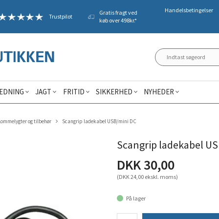
Handelsbetingelser
Gratis fragt ved
Trustpilot
køb over 498kr.*
ÆDNING
JAGT
FRITID
SIKKERHED
NYHEDER
Lommelygter og tilbehør
Scangrip ladekabel USB/mini DC
Scangrip ladekabel US
DKK 30,00
(DKK 24,00 ekskl. moms)
På lager