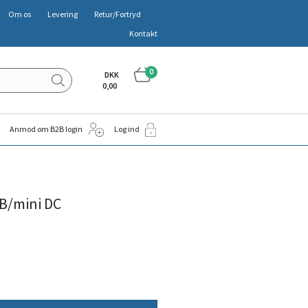
Om os
Levering
Retur/Fortryd
Kontakt
0
DKK
0,00
Anmod om B2B login
Log ind
B/mini DC