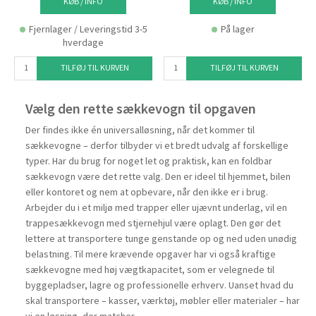
KØB / INFO
KØB / INFO
Fjernlager / Leveringstid 3-5
På lager
hverdage
TILFØJ TIL KURVEN
TILFØJ TIL KURVEN
Vælg den rette sækkevogn til opgaven
Der findes ikke én universalløsning, når det kommer til
sækkevogne – derfor tilbyder vi et bredt udvalg af forskellige
typer. Har du brug for noget let og praktisk, kan en foldbar
sækkevogn være det rette valg. Den er ideel til hjemmet, bilen
eller kontoret og nem at opbevare, når den ikke er i brug.
Arbejder du i et miljø med trapper eller ujævnt underlag, vil en
trappesækkevogn med stjernehjul være oplagt. Den gør det
lettere at transportere tunge genstande op og ned uden unødig
belastning. Til mere krævende opgaver har vi også kraftige
sækkevogne med høj vægtkapacitet, som er velegnede til
byggepladser, lagre og professionelle erhverv. Uanset hvad du
skal transportere – kasser, værktøj, møbler eller materialer – har