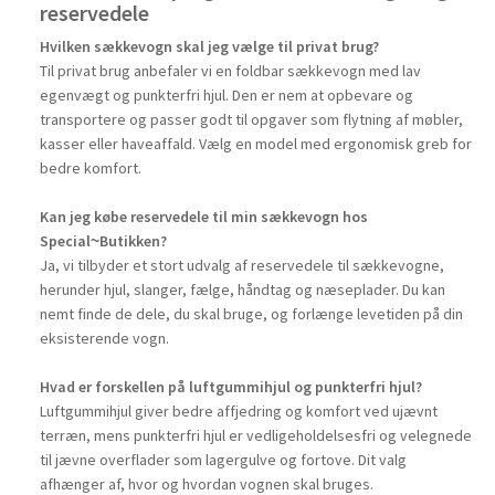
reservedele
Hvilken sækkevogn skal jeg vælge til privat brug?
Til privat brug anbefaler vi en foldbar sækkevogn med lav
egenvægt og punkterfri hjul. Den er nem at opbevare og
transportere og passer godt til opgaver som flytning af møbler,
kasser eller haveaffald. Vælg en model med ergonomisk greb for
bedre komfort.
Kan jeg købe reservedele til min sækkevogn hos
Special~Butikken?
Ja, vi tilbyder et stort udvalg af reservedele til sækkevogne,
herunder hjul, slanger, fælge, håndtag og næseplader. Du kan
nemt finde de dele, du skal bruge, og forlænge levetiden på din
eksisterende vogn.
Hvad er forskellen på luftgummihjul og punkterfri hjul?
Luftgummihjul giver bedre affjedring og komfort ved ujævnt
terræn, mens punkterfri hjul er vedligeholdelsesfri og velegnede
til jævne overflader som lagergulve og fortove. Dit valg
afhænger af, hvor og hvordan vognen skal bruges.