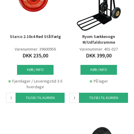
Starco 2.10x4 Rød Stålfælg
Ryom Sækkevogn
M/Udfaldsramme
Varenummer: 39600956
Varenummer: 401-027
DKK 235,00
DKK 399,00
KØB / INFO
KØB / INFO
Fjernlager / Leveringstid 3-5
På lager
hverdage
TILFØJ TIL KURVEN
TILFØJ TIL KURVEN