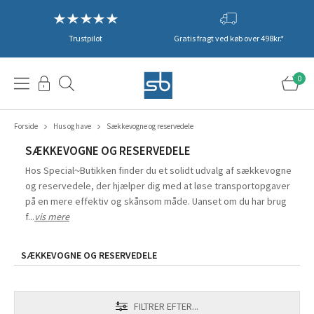
Trustpilot
Gratis fragt ved køb over 498kr.*
0
Forside
Hus og have
Sækkevogne og reservedele
SÆKKEVOGNE OG RESERVEDELE
Hos Special~Butikken finder du et solidt udvalg af sækkevogne
og reservedele, der hjælper dig med at løse transportopgaver
på en mere effektiv og skånsom måde. Uanset om du har brug
f...
vis mere
SÆKKEVOGNE OG RESERVEDELE
FILTRER EFTER...