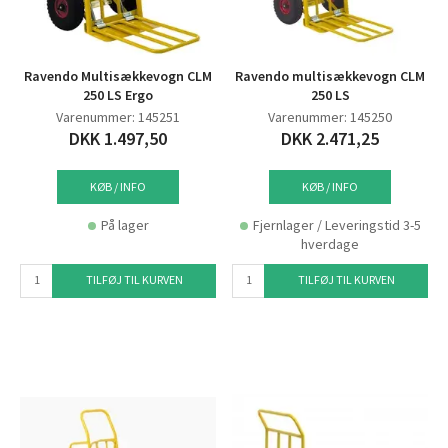
Ravendo Multisækkevogn CLM
Ravendo multisækkevogn CLM
250 LS Ergo
250 LS
Varenummer: 145251
Varenummer: 145250
DKK 1.497,50
DKK 2.471,25
KØB / INFO
KØB / INFO
På lager
Fjernlager / Leveringstid 3-5
hverdage
TILFØJ TIL KURVEN
TILFØJ TIL KURVEN