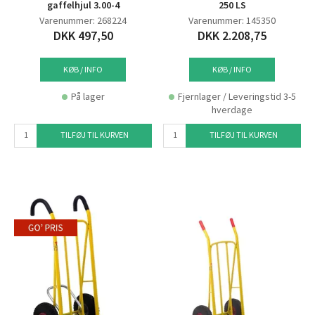
gaffelhjul 3.00-4
250 LS
Varenummer: 268224
Varenummer: 145350
DKK 497,50
DKK 2.208,75
KØB / INFO
KØB / INFO
På lager
Fjernlager / Leveringstid 3-5
hverdage
TILFØJ TIL KURVEN
TILFØJ TIL KURVEN