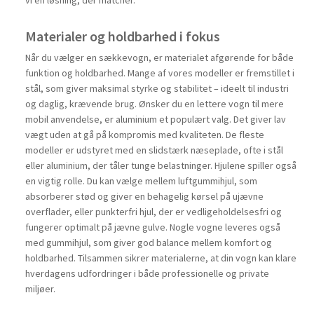
vi en løsning, der matcher.
Materialer og holdbarhed i fokus
Når du vælger en sækkevogn, er materialet afgørende for både
funktion og holdbarhed. Mange af vores modeller er fremstillet i
stål, som giver maksimal styrke og stabilitet – ideelt til industri
og daglig, krævende brug. Ønsker du en lettere vogn til mere
mobil anvendelse, er aluminium et populært valg. Det giver lav
vægt uden at gå på kompromis med kvaliteten. De fleste
modeller er udstyret med en slidstærk næseplade, ofte i stål
eller aluminium, der tåler tunge belastninger. Hjulene spiller også
en vigtig rolle. Du kan vælge mellem luftgummihjul, som
absorberer stød og giver en behagelig kørsel på ujævne
overflader, eller punkterfri hjul, der er vedligeholdelsesfri og
fungerer optimalt på jævne gulve. Nogle vogne leveres også
med gummihjul, som giver god balance mellem komfort og
holdbarhed. Tilsammen sikrer materialerne, at din vogn kan klare
hverdagens udfordringer i både professionelle og private
miljøer.