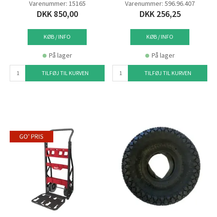
Varenummer: 15165
Varenummer: 596.96.407
DKK 850,00
DKK 256,25
KØB / INFO
KØB / INFO
På lager
På lager
TILFØJ TIL KURVEN
TILFØJ TIL KURVEN