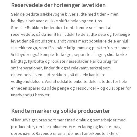
Reservedele der forlænger levetiden
Selv de bedste sækkevogne bliver slidte med tiden – men
heldigvis behøver du ikke skifte hele vognen. Hos
Special~Butikken finder du et omfattende sortiment af
reservedele, så du nemt kan udskifte de slidte dele og forlænge
levetiden på dit udstyr. Blandt vores mest populære dele er hjul
til sækkevogn, som fås i både luftgummi og punkterfri versioner.
Vi tilbyder også komplette fælge, separate slanger, slidstærke
håndtag, hjulbolte og robuste næseplader. Har du brug for
småreparationer, finder du også relevant værktøj som
eksempelvis ventiludtrækkere, så du selv kan klare
vedligeholdelsen. Ved at udskifte enkelte dele i stedet for hele
enheden sparer du både penge og ressourcer – og du slipper for
unødvendigt besvær.
Kendte mærker og solide producenter
Vi har udvalgt vores sortiment med omhu og samarbejder med
producenter, der har dokumenteret erfaring og kvalitet bag
deres navne. Ravendo er en af de mest anerkendte aktører