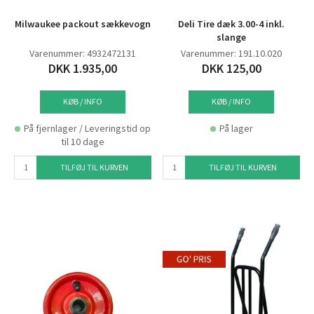
Milwaukee packout sækkevogn
Deli Tire dæk 3.00-4 inkl.
slange
Varenummer: 4932472131
Varenummer: 191.10.020
DKK 1.935,00
DKK 125,00
KØB / INFO
KØB / INFO
På fjernlager / Leveringstid op
På lager
til 10 dage
TILFØJ TIL KURVEN
TILFØJ TIL KURVEN