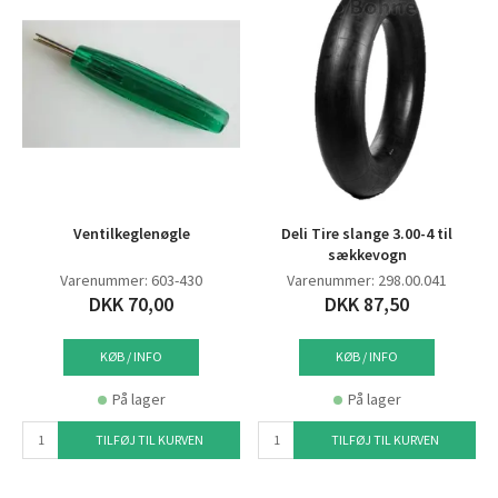
Ventilkeglenøgle
Deli Tire slange 3.00-4 til
sækkevogn
Varenummer: 603-430
Varenummer: 298.00.041
DKK 70,00
DKK 87,50
KØB / INFO
KØB / INFO
På lager
På lager
TILFØJ TIL KURVEN
TILFØJ TIL KURVEN