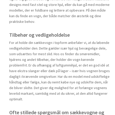
designs med fast stel og store hjul, eller du kan gå med moderne
modeller, der er foldbare og lettere at opbevare. På den måde
kan du finde en vogn, der både matcher din æstetik og dine
praktiske behov.
Tilbehør og vedligeholdelse
For at holde din sækkevogn i topform anbefaler vi, at du løbende
vedligeholder den. Dette gælder især hjul og bevægelige dele,
som udsættes for mest slid. Hos os finder du smøremidler,
hjulrens og andet tilbehør, der holder din vogn kørende
problemfrit. Er du afhængig af luftgummihjul, er det en god idé at
have ekstra slanger eller dæk på lager – især hvis vognen bruges
dagligt i krævende omgivelser. Har du en model med udskiftelige
håndtag eller fælge, kan du nemt købe nye og udskifte dem, når
de bliver slidte. Det giver dig mulighed for at forlænge vognens
levetid markant, samtidig med at du sikrer, at den altid fungerer
optimalt.
Ofte stillede spørgsmål om sækkevogne og