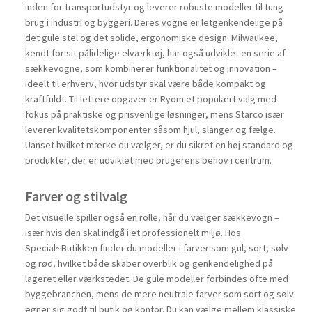
inden for transportudstyr og leverer robuste modeller til tung
brug i industri og byggeri. Deres vogne er letgenkendelige på
det gule stel og det solide, ergonomiske design. Milwaukee,
kendt for sit pålidelige elværktøj, har også udviklet en serie af
sækkevogne, som kombinerer funktionalitet og innovation –
ideelt til erhverv, hvor udstyr skal være både kompakt og
kraftfuldt. Til lettere opgaver er Ryom et populært valg med
fokus på praktiske og prisvenlige løsninger, mens Starco især
leverer kvalitetskomponenter såsom hjul, slanger og fælge.
Uanset hvilket mærke du vælger, er du sikret en høj standard og
produkter, der er udviklet med brugerens behov i centrum.
Farver og stilvalg
Det visuelle spiller også en rolle, når du vælger sækkevogn –
især hvis den skal indgå i et professionelt miljø. Hos
Special~Butikken finder du modeller i farver som gul, sort, sølv
og rød, hvilket både skaber overblik og genkendelighed på
lageret eller værkstedet. De gule modeller forbindes ofte med
byggebranchen, mens de mere neutrale farver som sort og sølv
egner sig godt til butik og kontor. Du kan vælge mellem klassiske