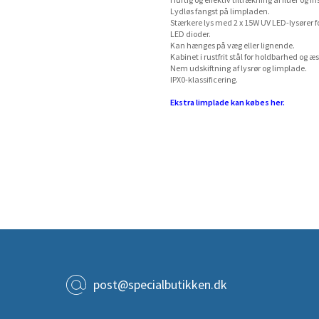
Hurtig og effektiv tiltrækning af fluer og in
Lydløs fangst på limpladen.
Stærkere lys med 2 x 15W UV LED-lysører 
LED dioder.
Kan hænges på væg eller lignende.
Kabinet i rustfrit stål for holdbarhed og æs
Nem udskiftning af lysrør og limplade.
IPX0-klassificering.
Ekstra limplade kan købes her.
post@specialbutikken.dk