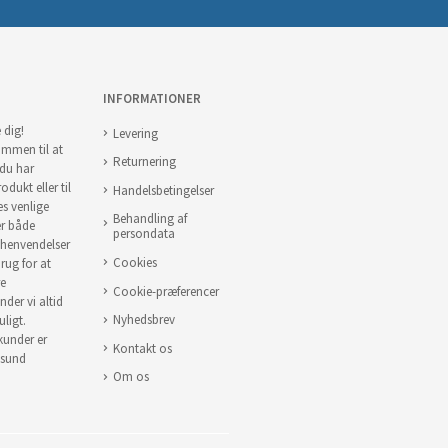
INFORMATIONER
 dig!
Levering
ommen til at
Returnering
 du har
odukt eller til
Handelsbetingelser
es venlige
Behandling af
er både
persondata
 henvendelser
Cookies
brug for at
re
Cookie-præferencer
nder vi altid
Nyhedsbrev
uligt.
 kunder er
Kontakt os
 sund
Om os