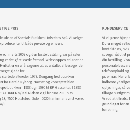
GTIGE PRIS
KUNDESERVICE
elsdelen af Special~Butikken Holstebro A/S. Vi sælger
Vi vil gerne hjælpe
e producenter til både private og erhverv.
Du er meget velk
kontakte os, hvis
ret i marts 2008 og den første bestilling var på seler
spørgsmål til et pr
ng er det gået stærkt fremad. Webshoppen er løbende
din bestilling. Vor
Hvilket er en af årsagerne til, at antallet af besøgende
personale besvar
i meget glade for.
telefonopkald og
startede allerede i 1978. Dengang hed butikken
pr. e-mail. Har vi 
r fra Harald Nyborg. Navnet og konceptet blev
indhente yderlige
epotbutikken i 1983 og i 1990 til BP Gascenter. I 1993
oplysninger, så ve
~BUTIKKEN v/ Kai Nielsen og i februar 2001 blev
tilbage hurtigst m
j 13, 7500 Holstebro. Siden 2020 har firmanavnet været
Vi ved at tilfredse
A/S.
grundlaget for en
forretning.