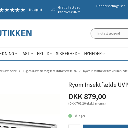
Handelsbetingelser
Gratis fragt ved
Trustpilot
køb over 498kr.*
ÆDNING
JAGT
FRITID
SIKKERHED
NYHEDER
sbekæmpelse
Fugleskræmmere og insektdræbere m.m.
Ryom Insektfælde UV M/Limplade
Ryom Insektfælde UV 
DKK 879,00
(DKK 703,20 ekskl. moms)
På lager