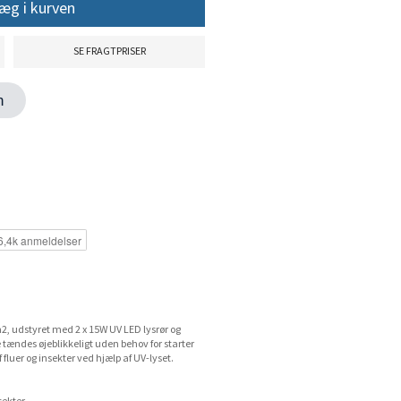
æg i kurven
SE FRAGTPRISER
en
, udstyret med 2 x 15W UV LED lysrør og
ændes øjeblikkeligt uden behov for starter
f fluer og insekter ved hjælp af UV-lyset.