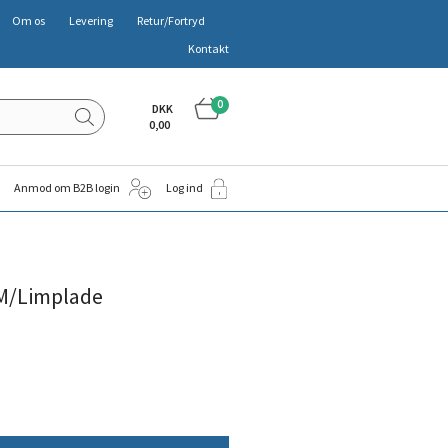
Om os
Levering
Retur/Fortryd
Kontakt
0
DKK
0,00
Anmod om B2B login
Log ind
M/Limplade