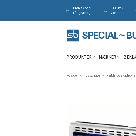
Professionel
1300 m2
rådgivning
stor butik
PRODUKTER
MÆRKER
BEKL
Forside
Hus og have
Fælder og skadedyr