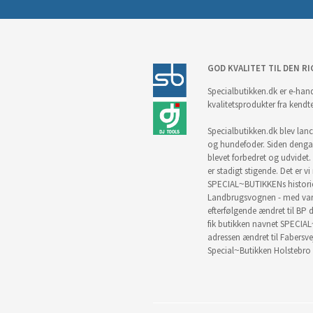
GOD KVALITET TIL DEN RI
Specialbutikken.dk er e-hand
kvalitetsprodukter fra kendt
Specialbutikken.dk blev lance
og hundefoder. Siden denga
blevet forbedret og udvidet. 
er stadigt stigende. Det er v
SPECIAL~BUTIKKENs historie 
Landbrugsvognen - med vare
efterfølgende ændret til BP d
fik butikken navnet SPECIAL
adressen ændret til Fabersve
Special~Butikken Holstebro 