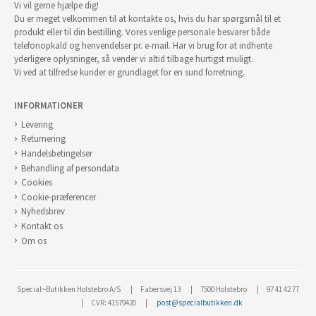
Vi vil gerne hjælpe dig!
Du er meget velkommen til at kontakte os, hvis du har spørgsmål til et
produkt eller til din bestilling. Vores venlige personale besvarer både
telefonopkald og henvendelser pr. e-mail. Har vi brug for at indhente
yderligere oplysninger, så vender vi altid tilbage hurtigst muligt.
Vi ved at tilfredse kunder er grundlaget for en sund forretning.
INFORMATIONER
Levering
Returnering
Handelsbetingelser
Behandling af persondata
Cookies
Cookie-præferencer
Nyhedsbrev
Kontakt os
Om os
Special~Butikken Holstebro A/S
Fabersvej 13
7500 Holstebro
97 41 42 77
CVR: 41579420
post@specialbutikken.dk