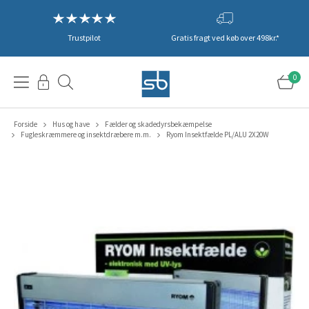
Trustpilot
Gratis fragt ved køb over 498kr.*
0
Forside
Hus og have
Fælder og skadedyrsbekæmpelse
Fugleskræmmere og insektdræbere m.m.
Ryom Insektfælde PL/ALU 2X20W