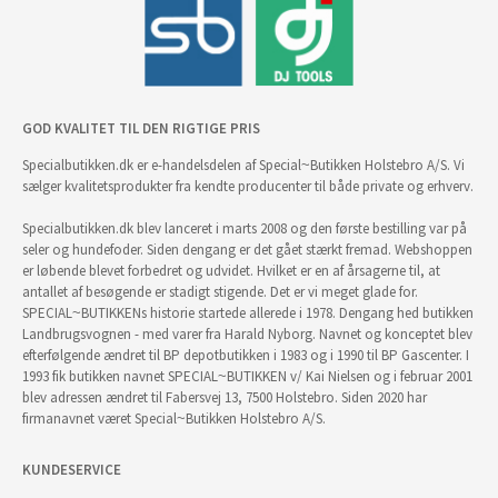
GOD KVALITET TIL DEN RIGTIGE PRIS
Specialbutikken.dk er e-handelsdelen af Special~Butikken Holstebro A/S. Vi
sælger kvalitetsprodukter fra kendte producenter til både private og erhverv.
Specialbutikken.dk blev lanceret i marts 2008 og den første bestilling var på
seler og hundefoder. Siden dengang er det gået stærkt fremad. Webshoppen
er løbende blevet forbedret og udvidet. Hvilket er en af årsagerne til, at
antallet af besøgende er stadigt stigende. Det er vi meget glade for.
SPECIAL~BUTIKKENs historie startede allerede i 1978. Dengang hed butikken
Landbrugsvognen - med varer fra Harald Nyborg. Navnet og konceptet blev
efterfølgende ændret til BP depotbutikken i 1983 og i 1990 til BP Gascenter. I
1993 fik butikken navnet SPECIAL~BUTIKKEN v/ Kai Nielsen og i februar 2001
blev adressen ændret til Fabersvej 13, 7500 Holstebro. Siden 2020 har
firmanavnet været Special~Butikken Holstebro A/S.
KUNDESERVICE