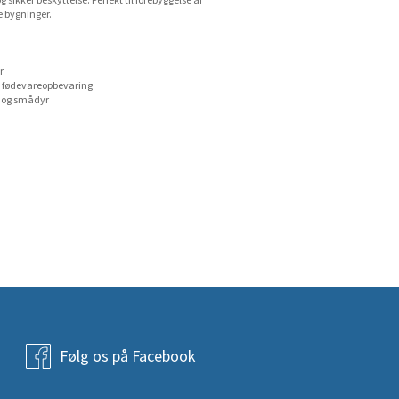
sikker beskyttelse. Perfekt til forebyggelse af
e bygninger.
r
og fødevareopbevaring
r og smådyr
Følg os på Facebook