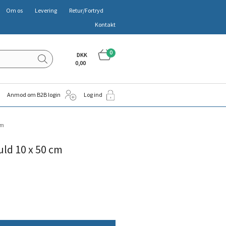
Om os
Levering
Retur/Fortryd
Kontakt
0
DKK
0,00
Anmod om B2B login
Log ind
cm
ld 10 x 50 cm