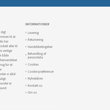
INFORMATIONER
 dig!
Levering
ommen til at
Returnering
 du har
odukt eller til
Handelsbetingelser
es venlige
Behandling af
er både
persondata
 henvendelser
Cookies
brug for at
re
Cookie-præferencer
nder vi altid
Nyhedsbrev
uligt.
 kunder er
Kontakt os
 sund
Om os