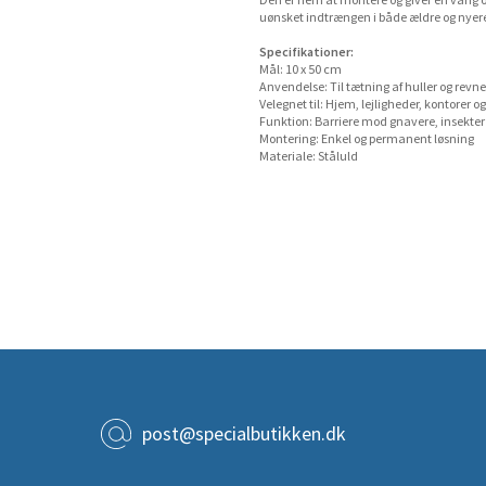
Den er nem at montere og giver en varig og 
uønsket indtrængen i både ældre og nyer
Specifikationer:
Mål: 10 x 50 cm
Anvendelse: Til tætning af huller og revne
Velegnet til: Hjem, lejligheder, kontorer 
Funktion: Barriere mod gnavere, insekte
Montering: Enkel og permanent løsning
Materiale: Ståluld
post@specialbutikken.dk