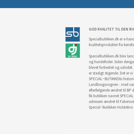
GOD KVALITET TIL DEN RI
Specialbutikken.dk er e-hand
kvalitetsprodukter fra kendt
Specialbutikken.dk blev lance
og hundefoder. Siden denga
blevet forbedret og udvidet. 
er stadigt stigende. Det er v
SPECIAL~BUTIKKENs historie 
Landbrugsvognen - med vare
efterfølgende ændret til BP d
fik butikken navnet SPECIAL
adressen ændret til Fabersve
Special~Butikken Holstebro 