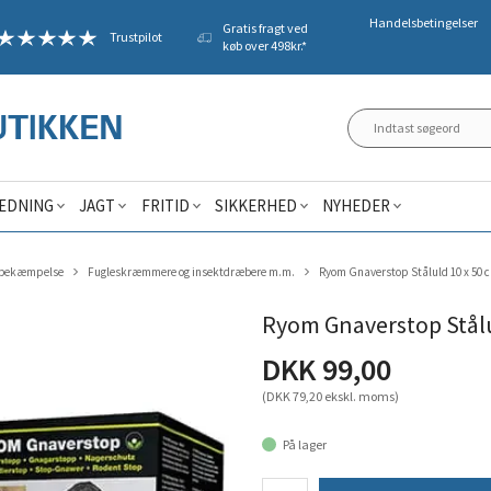
Handelsbetingelser
Gratis fragt ved
Trustpilot
køb over 498kr.*
ÆDNING
JAGT
FRITID
SIKKERHED
NYHEDER
sbekæmpelse
Fugleskræmmere og insektdræbere m.m.
Ryom Gnaverstop Ståluld 10 x 50 
Ryom Gnaverstop Stålu
DKK 99,00
(DKK 79,20 ekskl. moms)
På lager