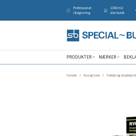
Professionel
1300 m2
rådgivning
stor butik
PRODUKTER
MÆRKER
BEKL
Forside
Hus og have
Fælder og skadedyr