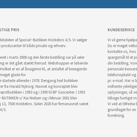
GTIGE PRIS
KUNDESERVICE
elsdelen af Special~Butikken Holstebro A/S. Vi sælger
Vi vil gerne hjælpe
e producenter til både private og erhverv.
Du er meget velk
kontakte os, hvis
ret i marts 2008 og den første bestilling var på seler
spørgsmål til et pr
ng er det gået stærkt fremad. Webshoppen er løbende
din bestilling. Vor
Hvilket er en af årsagerne til, at antallet af besøgende
personale besvar
i meget glade for.
telefonopkald og
startede allerede i 1978. Dengang hed butikken
pr. e-mail. Har vi 
r fra Harald Nyborg. Navnet og konceptet blev
indhente yderlige
epotbutikken i 1983 og i 1990 til BP Gascenter. I 1993
oplysninger, så ve
~BUTIKKEN v/ Kai Nielsen og i februar 2001 blev
tilbage hurtigst m
j 13, 7500 Holstebro. Siden 2020 har firmanavnet været
Vi ved at tilfredse
A/S.
grundlaget for en
forretning.