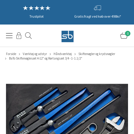
Trustpilot
Gratis fragt ved køb over 498kr.*
0
Forside
Værktøj og udstyr
Håndværktøj
Skiftenøgler og krydsnøgler
BaTo Skiftenøglesæt 4-12" og Rørtangsæt 3/4 - 1- 1.1/2"