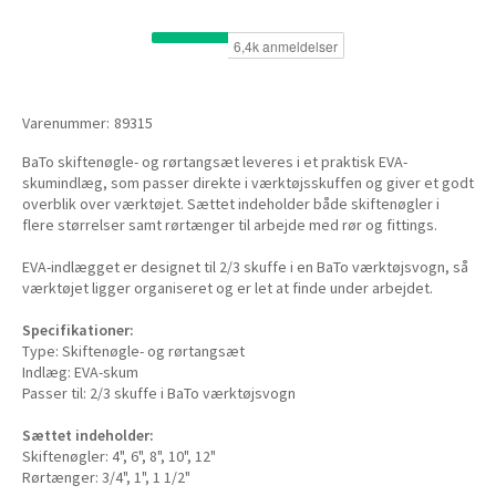
Varenummer:
89315
BaTo skiftenøgle- og rørtangsæt leveres i et praktisk EVA-
skumindlæg, som passer direkte i værktøjsskuffen og giver et godt
overblik over værktøjet. Sættet indeholder både skiftenøgler i
flere størrelser samt rørtænger til arbejde med rør og fittings.
EVA-indlægget er designet til 2/3 skuffe i en BaTo værktøjsvogn, så
værktøjet ligger organiseret og er let at finde under arbejdet.
Specifikationer:
Type: Skiftenøgle- og rørtangsæt
Indlæg: EVA-skum
Passer til: 2/3 skuffe i BaTo værktøjsvogn
Sættet indeholder:
Skiftenøgler: 4", 6", 8", 10", 12"
Rørtænger: 3/4", 1", 1 1/2"