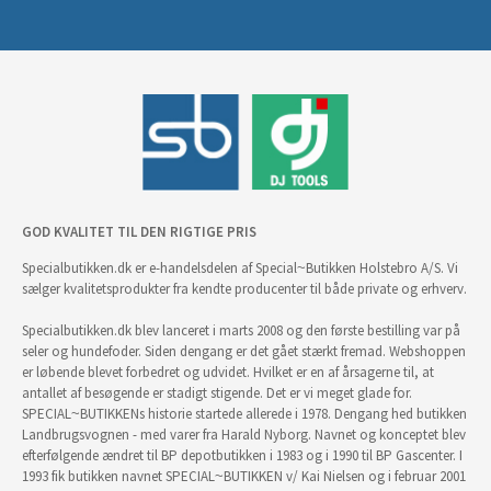
GOD KVALITET TIL DEN RIGTIGE PRIS
Specialbutikken.dk er e-handelsdelen af Special~Butikken Holstebro A/S. Vi
sælger kvalitetsprodukter fra kendte producenter til både private og erhverv.
Specialbutikken.dk blev lanceret i marts 2008 og den første bestilling var på
seler og hundefoder. Siden dengang er det gået stærkt fremad. Webshoppen
er løbende blevet forbedret og udvidet. Hvilket er en af årsagerne til, at
antallet af besøgende er stadigt stigende. Det er vi meget glade for.
SPECIAL~BUTIKKENs historie startede allerede i 1978. Dengang hed butikken
Landbrugsvognen - med varer fra Harald Nyborg. Navnet og konceptet blev
efterfølgende ændret til BP depotbutikken i 1983 og i 1990 til BP Gascenter. I
1993 fik butikken navnet SPECIAL~BUTIKKEN v/ Kai Nielsen og i februar 2001