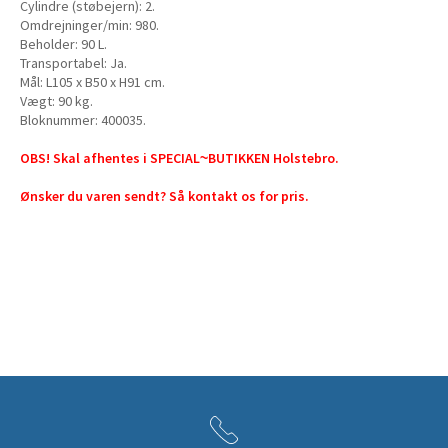
Cylindre (støbejern): 2.
Omdrejninger/min: 980.
Beholder: 90 L.
Transportabel: Ja.
Mål: L105 x B50 x H91 cm.
Vægt: 90 kg.
Bloknummer: 400035.
OBS! Skal afhentes i SPECIAL~BUTIKKEN Holstebro.
Ønsker du varen sendt? Så kontakt os for pris.