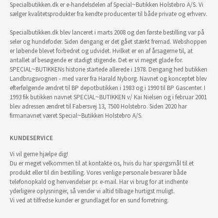
Specialbutikken.dk er e-handelsdelen af Special~Butikken Holstebro A/S. Vi
sælger kvalitetsprodukter fra kendte producenter til både private og erhverv.
Specialbutikken.dk blev lanceret i marts 2008 og den første bestilling var på
seler og hundefoder. Siden dengang er det gået stærkt fremad. Webshoppen
er løbende blevet forbedret og udvidet. Hvilket er en af årsagerne til, at
antallet af besøgende er stadigt stigende. Det er vi meget glade for.
SPECIAL~BUTIKKENs historie startede allerede i 1978. Dengang hed butikken
Landbrugsvognen - med varer fra Harald Nyborg. Navnet og konceptet blev
efterfølgende ændret til BP depotbutikken i 1983 og i 1990 til BP Gascenter. I
1993 fik butikken navnet SPECIAL~BUTIKKEN v/ Kai Nielsen og i februar 2001
blev adressen ændret til Fabersvej 13, 7500 Holstebro. Siden 2020 har
firmanavnet været Special~Butikken Holstebro A/S.
KUNDESERVICE
Vi vil gerne hjælpe dig!
Du er meget velkommen til at kontakte os, hvis du har spørgsmål til et
produkt eller til din bestilling. Vores venlige personale besvarer både
telefonopkald og henvendelser pr. e-mail. Har vi brug for at indhente
yderligere oplysninger, så vender vi altid tilbage hurtigst muligt.
Vi ved at tilfredse kunder er grundlaget for en sund forretning.