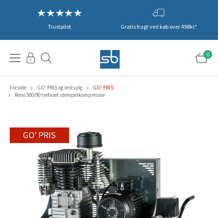
Trustpilot
Gratis fragt ved køb over 498kr.*
0
Forside
GO' PRIS og restsalg
GO’ PRIS
Reno 500/90 trefaset stempelkompressor