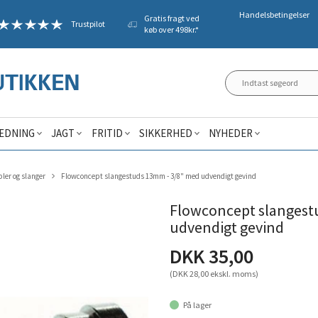
Handelsbetingelser
Gratis fragt ved
Trustpilot
køb over 498kr.*
ÆDNING
JAGT
FRITID
SIKKERHED
NYHEDER
pler og slanger
Flowconcept slangestuds 13mm - 3/8" med udvendigt gevind
Flowconcept slangest
udvendigt gevind
DKK 35,00
(DKK 28,00 ekskl. moms)
På lager