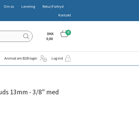
Om os
Levering
Retur/Fortryd
Kontakt
0
DKK
0,00
Anmod om B2B login
Log ind
uds 13mm - 3/8" med