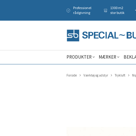
Professionel
1300 m2
rådgivning
stor butik
PRODUKTER
MÆRKER
BEKL
Forside
Værktøj og udstyr
Trykluft
Ni