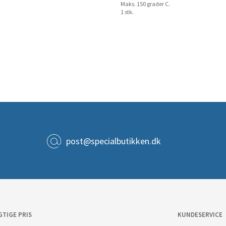
Maks. 150 grader C.
1 stk.
post@specialbutikken.dk
GTIGE PRIS
KUNDESERVICE