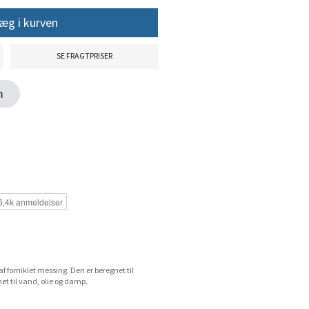
æg i kurven
SE FRAGTPRISER
en
 forniklet messing. Den er beregnet til
et til vand, olie og damp.