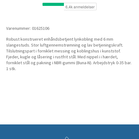
Varenummer:
01625106
Robust konstrueret enhåndsbetjent lynkobling med 6 mm
slangestuds. Stor luftgennemstrømning og lav betjeningskraft.
Tilslutningspart i forniklet messing og koblingshus i kunststof.
Fjeder, kugle og låsering i rustfrit stål. Med nippel i i hærdet,
forniklet stål og pakning i NBR-gummi (Buna-N). Arbejdstryk 0-35 bar.
1 stk.