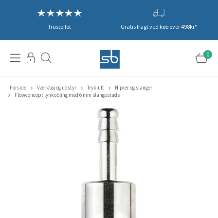
Trustpilot
Gratis fragt ved køb over 498kr.*
0
Forside
Værktøj og udstyr
Trykluft
Nipler og slanger
Flowconcept lynkobling med 6 mm slangestuds