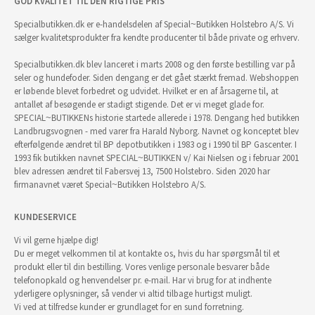
GOD KVALITET TIL DEN RIGTIGE PRIS
Specialbutikken.dk er e-handelsdelen af Special~Butikken Holstebro A/S. Vi
sælger kvalitetsprodukter fra kendte producenter til både private og erhverv.
Specialbutikken.dk blev lanceret i marts 2008 og den første bestilling var på
seler og hundefoder. Siden dengang er det gået stærkt fremad. Webshoppen
er løbende blevet forbedret og udvidet. Hvilket er en af årsagerne til, at
antallet af besøgende er stadigt stigende. Det er vi meget glade for.
SPECIAL~BUTIKKENs historie startede allerede i 1978. Dengang hed butikken
Landbrugsvognen - med varer fra Harald Nyborg. Navnet og konceptet blev
efterfølgende ændret til BP depotbutikken i 1983 og i 1990 til BP Gascenter. I
1993 fik butikken navnet SPECIAL~BUTIKKEN v/ Kai Nielsen og i februar 2001
blev adressen ændret til Fabersvej 13, 7500 Holstebro. Siden 2020 har
firmanavnet været Special~Butikken Holstebro A/S.
KUNDESERVICE
Vi vil gerne hjælpe dig!
Du er meget velkommen til at kontakte os, hvis du har spørgsmål til et
produkt eller til din bestilling. Vores venlige personale besvarer både
telefonopkald og henvendelser pr. e-mail. Har vi brug for at indhente
yderligere oplysninger, så vender vi altid tilbage hurtigst muligt.
Vi ved at tilfredse kunder er grundlaget for en sund forretning.