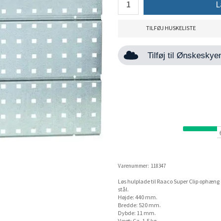
L
TILFØJ HUSKELISTE
Tilføj til Ønskesky
Varenummer:
118347
Løs hulplade til Raaco Super Clip ophæng 
stål.
Højde: 440 mm.
Bredde: 520 mm.
Dybde: 11 mm.