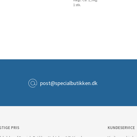
Vægt: Ca. 1,5 kg.
1 stk.
post@specialbutikken.dk
GTIGE PRIS
KUNDESERVICE