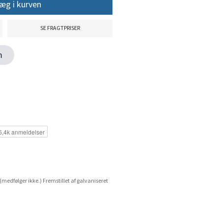
æg i kurven
SE FRAGTPRISER
en
(medfølger ikke.) Fremstillet af galvaniseret