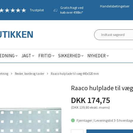
Handelsbetingelser
Gratis fragt ved
Trustpilot
køb over 498kr.*
ÆDNING
JAGT
FRITID
SIKKERHED
NYHEDER
etning
Reoler, borde og tavler
Raaco hulplade til væg 440x520 mm
Raaco hulplade til v
DKK 174,75
(DKK 139,80 ekskl. moms)
Fjernlager / Leveringstid 3-5 hverdag