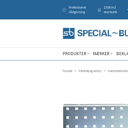
Professionel
1300 m2
rådgivning
stor butik
PRODUKTER
MÆRKER
BEKL
Forside
Værktøj og udstyr
Værkstedsindr