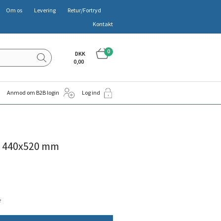
Om os
Levering
Retur/Fortryd
Kontakt
0
DKK
0,00
Anmod om B2B login
Log ind
æg 440x520 mm
e