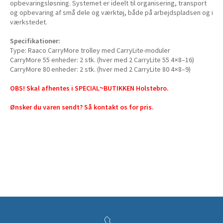
opbevaringsløsning. Systemet er ideelt til organisering, transport
og opbevaring af små dele og værktøj, både på arbejdspladsen og i
værkstedet.
Specifikationer:
Type: Raaco CarryMore trolley med CarryLite-moduler
CarryMore 55 enheder: 2 stk. (hver med 2 CarryLite 55 4×8–16)
CarryMore 80 enheder: 2 stk. (hver med 2 CarryLite 80 4×8–9)
OBS! Skal afhentes i SPECIAL~BUTIKKEN Holstebro.
Ønsker du varen sendt? Så kontakt os for pris.