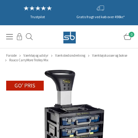
Trustpilot
Gratis fragt ved køb over 498kr.*
0
Forside
Værktøj og udstyr
Værkstedsindretning
Værktøjskasser og bokse
Raaco CarryMore Trolley Mix