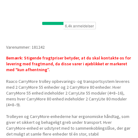
Varenummer:
181242
Bemærk: Stigende fragtpriser betyder, at du skal kontakte os for
levering med fragtmand, da disse varer i øjeblikket er markeret
med *kun afhentning”.
Raaco CarryMore trolley opbevarings- og transportsystem leveres
med 2 CarryMore 55 enheder og 2 CarryMore 80 enheder. Hver
CarryMore 55 enhed indeholder 2 CarryLite 55 moduler (4×8–16),
mens hver CarryMore 80 enhed indeholder 2 CarryLite 80 moduler
(4×8–9).
Trolleyen og CarryMore-enhederne har ergonomiske håndtag, som
giver et sikkert og behageligt greb under transport. Hver
CarryMore-enhed er udstyret med to sammenkoblingslåse, der gør
det muligt at samle flere enheder til én stor, stabil