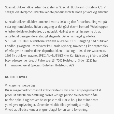
Specialbutikken.dk er e-handelsdelen af Special~Butikken Holstebro A/S. Vi
sælger kvalitetsprodukter fra kendte producenter til både private og erhverv.
Specialbutikken.dk blev lanceret i marts 2008 og den første bestilling var på
seler og hundefoder. Siden dengang er det gået stærkt fremad. Webshoppen
er løbende blevet forbedret og udvidet. Hvilket er en af årsagerne til, at
antallet af besøgende er stadigt stigende. Det er vi meget glade for.
SPECIAL~BUTIKKENs historie startede allerede i 1978. Dengang hed butikken
Landbrugsvognen - med varer fra Harald Nyborg. Navnet og konceptet blev
efterfølgende ændret til BP depotbutikken i 1983 og i 1990 til BP Gascenter. I
1993 fik butikken navnet SPECIAL~BUTIKKEN v/ Kai Nielsen og i februar 2001
blev adressen ændret til Fabersvej 13, 7500 Holstebro. Siden 2020 har
firmanavnet været Special~Butikken Holstebro A/S.
KUNDESERVICE
Vi vil gerne hjælpe dig!
Du er meget velkommen til at kontakte os, hvis du har spørgsmål til et
produkt eller til din bestilling. Vores venlige personale besvarer både
telefonopkald og henvendelser pr. e-mail. Har vi brug for at indhente
yderligere oplysninger, så vender vi altid tilbage hurtigst muligt.
Vi ved at tilfredse kunder er grundlaget for en sund forretning.