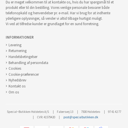
Du er meget velkommen til at kontakte os, hvis du har spørgsmål til et
produkt eller til din bestilling. Vores venlige personale besvarer både
telefonopkald og henvendelser pr. e-mail. Har vi brug for at indhente
yderligere oplysninger, så vender vi altid tilbage hurtigst muligt.
Vi ved at tilfredse kunder er grundlaget for en sund forretning.
INFORMATIONER
Levering
Returnering
Handelsbetingelser
Behandling af persondata
Cookies
Cookie-præferencer
Nyhedsbrev
Kontakt os
Om os
Special~Butikken Holstebro A/S
Fabersvej 13
7500 Holstebro
97 41 42 77
CVR: 41579420
post@specialbutikken.dk