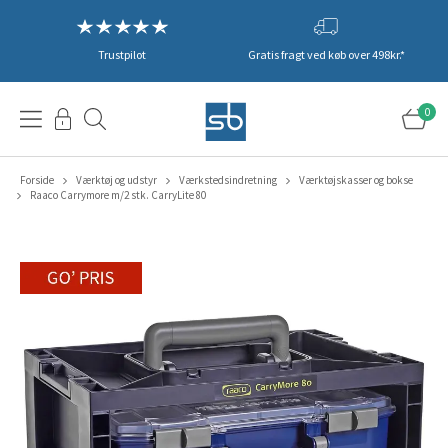
Trustpilot
Gratis fragt ved køb over 498kr.*
0
Forside
Værktøj og udstyr
Værkstedsindretning
Værktøjskasser og bokse
Raaco Carrymore m/2 stk. CarryLite 80