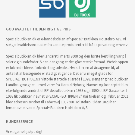
GOD KVALITET TIL DEN RIGTIGE PRIS
Specialbutikken.dk er e-handelsdelen af Special~Butikken Holstebro A/S. Vi
sælger kvalitetsprodukter fra kendte producenter til både private og erhverv.
Specialbutikken.dk blev lanceret i marts 2008 og den første bestilling var på
seler og hundefoder. Siden dengang er det gået stærkt fremad. Webshoppen
er løbende blevet forbedret og udvidet. Hvilket er en af årsagerne til, at
antallet af besøgende er stadigt stigende. Det er vi meget glade for.
SPECIAL~BUTIKKENs historie startede allerede i 1978. Dengang hed butikken
Landbrugsvognen - med varer fra Harald Nyborg. Navnet og konceptet blev
efterfølgende ændret til BP depotbutikken i 1983 og i 1990 til BP Gascenter. I
1993 fik butikken navnet SPECIAL~BUTIKKEN v/ Kai Nielsen og i februar 2001
blev adressen ændret til Fabersvej 13, 7500 Holstebro. Siden 2020 har
firmanavnet været Special~Butikken Holstebro A/S.
KUNDESERVICE
Vi vil gerne hjælpe dig!