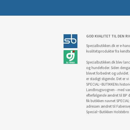
GOD KVALITET TIL DEN RI
Specialbutikken.dk er e-hand
kvalitetsprodukter fra kendt
Specialbutikken.dk blev lance
og hundefoder. Siden denga
blevet forbedret og udvidet. 
er stadigt stigende. Det er v
SPECIAL~BUTIKKENs historie 
Landbrugsvognen - med vare
efterfølgende ændret til BP d
fik butikken navnet SPECIAL
adressen ændret til Fabersve
Special~Butikken Holstebro 