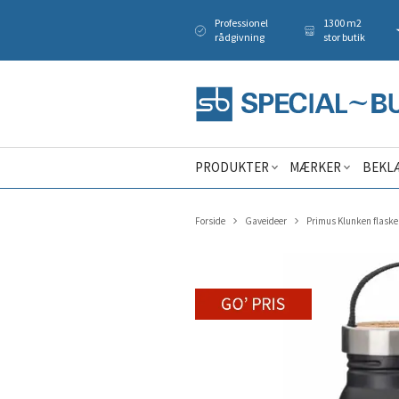
Professionel
1300 m2
rådgivning
stor butik
PRODUKTER
MÆRKER
BEKL
Forside
Gaveideer
Primus Klunken flaske