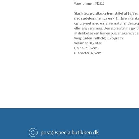
Varenummer:
741910
Slank letvægtsflaske fremstillet af 18/8 ru
ned i sidelommen på en Fjällräven Kånken
og forsynet med en farvematchende strop. 
eller afgiver smag. Den store åbning gør d
af drikkeflasken har en pulverlakeret yde
Vægt (uden indhold): 175 gram.
Volumen: 0,7 liter.
Højde: 21,5 cm.
Diameter: 6,5 cm.
post@specialbutikken.dk