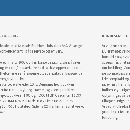
GTIGE PRIS
KUNDESERVICE
elsdelen af Special~Butikken Holstebro A/S. Vi sælger
Vi vil gerne hjælpe
e producenter til både private og erhverv.
Du er meget velk
kontakte os, hvis
ret i marts 2008 og den første bestilling var på seler
spørgsmål til et pr
ng er det gået stærkt fremad. Webshoppen er løbende
din bestilling. Vor
Hvilket er en af årsagerne til, at antallet af besøgende
personale besvar
i meget glade for.
telefonopkald og
startede allerede i 1978. Dengang hed butikken
pr. e-mail. Har vi 
r fra Harald Nyborg. Navnet og konceptet blev
indhente yderlige
epotbutikken i 1983 og i 1990 til BP Gascenter. I 1993
oplysninger, så ve
~BUTIKKEN v/ Kai Nielsen og i februar 2001 blev
tilbage hurtigst m
j 13, 7500 Holstebro. Siden 2020 har firmanavnet været
Vi ved at tilfredse
A/S.
grundlaget for en
forretning.