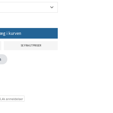
æg i kurven
SE FRAGTPRISER
en