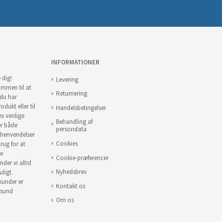
INFORMATIONER
 dig!
Levering
ommen til at
Returnering
 du har
odukt eller til
Handelsbetingelser
es venlige
Behandling af
er både
persondata
 henvendelser
Cookies
brug for at
re
Cookie-præferencer
nder vi altid
Nyhedsbrev
uligt.
 kunder er
Kontakt os
 sund
Om os