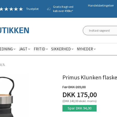
Handelsbetingelser
Gratis fragt ved
Trustpilot
køb over 498kr.*
ÆDNING
JAGT
FRITID
SIKKERHED
NYHEDER
 0,7L
Primus Klunken flaske
Før DKK 269,00
DKK 175,00
(DKK 140,00 ekskl. moms)
Spar
DKK 94,00