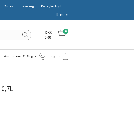
Om os
Levering
Retur/Fortryd
Kontakt
0
DKK
0,00
Anmod om B2B login
Log ind
 0,7L