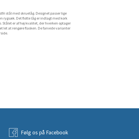
stfri stål med skruelåg. Designet passer lige
 rygsæk. Det flotte låg er indlagt med kork
Stålet er af høj kvalitet, der hverken optager
et let at rengøre flasken. De farvede varianter
rside.
Følg os på Facebook