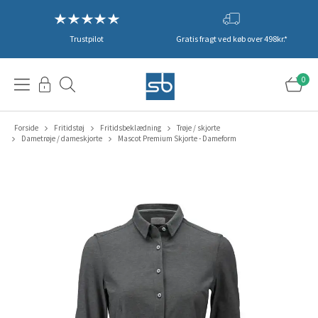
Trustpilot
Gratis fragt ved køb over 498kr.*
0
Forside
Fritidstøj
Fritidsbeklædning
Trøje / skjorte
Dametrøje / dameskjorte
Mascot Premium Skjorte - Dameform