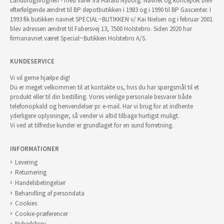
Landbrugsvognen - med varer fra Harald Nyborg. Navnet og konceptet blev
efterfølgende ændret til BP depotbutikken i 1983 og i 1990 til BP Gascenter. I
1993 fik butikken navnet SPECIAL~BUTIKKEN v/ Kai Nielsen og i februar 2001
blev adressen ændret til Fabersvej 13, 7500 Holstebro. Siden 2020 har
firmanavnet været Special~Butikken Holstebro A/S.
KUNDESERVICE
Vi vil gerne hjælpe dig!
Du er meget velkommen til at kontakte os, hvis du har spørgsmål til et
produkt eller til din bestilling. Vores venlige personale besvarer både
telefonopkald og henvendelser pr. e-mail. Har vi brug for at indhente
yderligere oplysninger, så vender vi altid tilbage hurtigst muligt.
Vi ved at tilfredse kunder er grundlaget for en sund forretning.
INFORMATIONER
Levering
Returnering
Handelsbetingelser
Behandling af persondata
Cookies
Cookie-præferencer
Nyhedsbrev