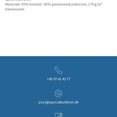
Materiale: 55% bomuld / 45% genanvendt polyester, 170 g/m²
Damemodel.
+45 97 41 42 77
post@specialbutikken.dk