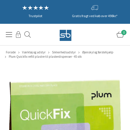
Trustpilot
Gratis fragt ved køb over 498kr.*
0
Forside
Værktøj og udstyr
Sikkerhedsudstyr
Øjenskyl og førstehjælp
Plum Quickfix refill plastre til plasterdispenser - 45 stk