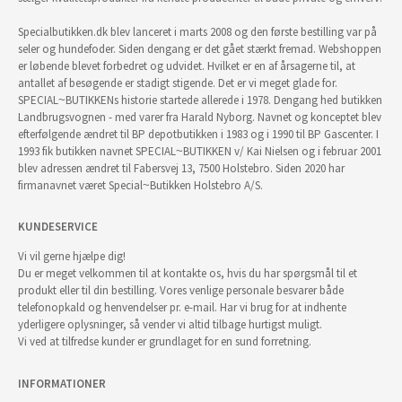
Specialbutikken.dk blev lanceret i marts 2008 og den første bestilling var på
seler og hundefoder. Siden dengang er det gået stærkt fremad. Webshoppen
er løbende blevet forbedret og udvidet. Hvilket er en af årsagerne til, at
antallet af besøgende er stadigt stigende. Det er vi meget glade for.
SPECIAL~BUTIKKENs historie startede allerede i 1978. Dengang hed butikken
Landbrugsvognen - med varer fra Harald Nyborg. Navnet og konceptet blev
efterfølgende ændret til BP depotbutikken i 1983 og i 1990 til BP Gascenter. I
1993 fik butikken navnet SPECIAL~BUTIKKEN v/ Kai Nielsen og i februar 2001
blev adressen ændret til Fabersvej 13, 7500 Holstebro. Siden 2020 har
firmanavnet været Special~Butikken Holstebro A/S.
KUNDESERVICE
Vi vil gerne hjælpe dig!
Du er meget velkommen til at kontakte os, hvis du har spørgsmål til et
produkt eller til din bestilling. Vores venlige personale besvarer både
telefonopkald og henvendelser pr. e-mail. Har vi brug for at indhente
yderligere oplysninger, så vender vi altid tilbage hurtigst muligt.
Vi ved at tilfredse kunder er grundlaget for en sund forretning.
INFORMATIONER