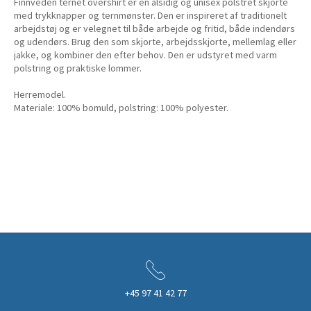
Finnveden ternet overshirt er en alsidig og unisex polstret skjorte
med trykknapper og ternmønster. Den er inspireret af traditionelt
arbejdstøj og er velegnet til både arbejde og fritid, både indendørs
og udendørs. Brug den som skjorte, arbejdsskjorte, mellemlag eller
jakke, og kombiner den efter behov. Den er udstyret med varm
polstring og praktiske lommer.
Herremodel.
Materiale: 100% bomuld, polstring: 100% polyester.
+45 97 41 42 77