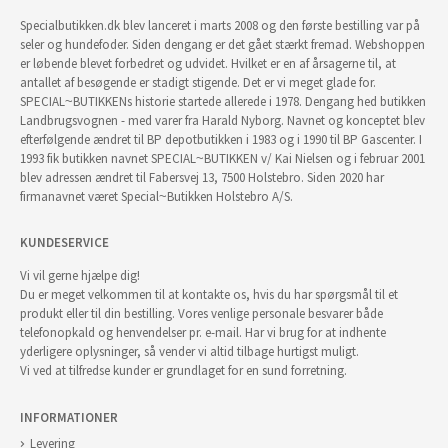
Specialbutikken.dk blev lanceret i marts 2008 og den første bestilling var på
seler og hundefoder. Siden dengang er det gået stærkt fremad. Webshoppen
er løbende blevet forbedret og udvidet. Hvilket er en af årsagerne til, at
antallet af besøgende er stadigt stigende. Det er vi meget glade for.
SPECIAL~BUTIKKENs historie startede allerede i 1978. Dengang hed butikken
Landbrugsvognen - med varer fra Harald Nyborg. Navnet og konceptet blev
efterfølgende ændret til BP depotbutikken i 1983 og i 1990 til BP Gascenter. I
1993 fik butikken navnet SPECIAL~BUTIKKEN v/ Kai Nielsen og i februar 2001
blev adressen ændret til Fabersvej 13, 7500 Holstebro. Siden 2020 har
firmanavnet været Special~Butikken Holstebro A/S.
KUNDESERVICE
Vi vil gerne hjælpe dig!
Du er meget velkommen til at kontakte os, hvis du har spørgsmål til et
produkt eller til din bestilling. Vores venlige personale besvarer både
telefonopkald og henvendelser pr. e-mail. Har vi brug for at indhente
yderligere oplysninger, så vender vi altid tilbage hurtigst muligt.
Vi ved at tilfredse kunder er grundlaget for en sund forretning.
INFORMATIONER
Levering