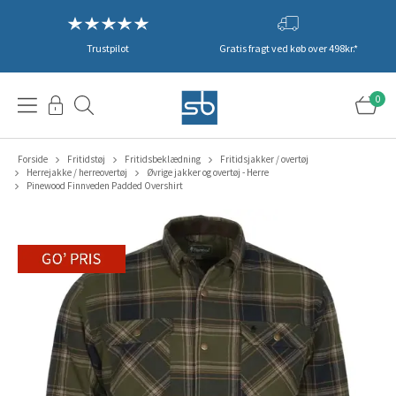
Trustpilot
Gratis fragt ved køb over 498kr.*
0
Forside
Fritidstøj
Fritidsbeklædning
Fritidsjakker / overtøj
Herrejakke / herreovertøj
Øvrige jakker og overtøj - Herre
Pinewood Finnveden Padded Overshirt