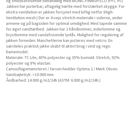
og smudsafvisende behandling med BIONIC-FINNISH ECO (PFC fri.)
Jakken har justerbar, aftagelig hætte med forstærket skygge. For
ekstra ventilation er jakken forsynet med luftig netfor (High-
Ventilation mesh.) Der er 4-vejs stretch-materiale i siderne, under
armene og på bagsiden for optimal smidighed. Med tapede sømme
for øget vandtæthed. Jakken har 2 håndlommer, inderlomme og
brystlomme med vandafvisende lynlås. Mulighed for regulering af
jakken forneden. Manchetterne kan justeres med velcro. En
særdeles praktisk jakke skabt til aktivt brug i vind og regn.
Damemodel.
Materiale: TC Lite, 65% polyester og 35% bomuld. Stretch, 92%
polyester og 8% elastan.
Camouflagemønsteret / farven hedder Optima 2 / Mørk Oliven.
Vandsøjletryk: >10.000 mm.
Åndbarhed: 14.000 g/m2/24h (ASTM: 6.000 g/m2/24h.)