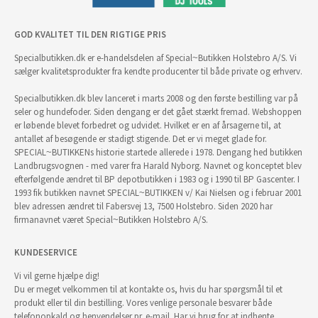
GOD KVALITET TIL DEN RIGTIGE PRIS
Specialbutikken.dk er e-handelsdelen af Special~Butikken Holstebro A/S. Vi
sælger kvalitetsprodukter fra kendte producenter til både private og erhverv.
Specialbutikken.dk blev lanceret i marts 2008 og den første bestilling var på
seler og hundefoder. Siden dengang er det gået stærkt fremad. Webshoppen
er løbende blevet forbedret og udvidet. Hvilket er en af årsagerne til, at
antallet af besøgende er stadigt stigende. Det er vi meget glade for.
SPECIAL~BUTIKKENs historie startede allerede i 1978. Dengang hed butikken
Landbrugsvognen - med varer fra Harald Nyborg. Navnet og konceptet blev
efterfølgende ændret til BP depotbutikken i 1983 og i 1990 til BP Gascenter. I
1993 fik butikken navnet SPECIAL~BUTIKKEN v/ Kai Nielsen og i februar 2001
blev adressen ændret til Fabersvej 13, 7500 Holstebro. Siden 2020 har
firmanavnet været Special~Butikken Holstebro A/S.
KUNDESERVICE
Vi vil gerne hjælpe dig!
Du er meget velkommen til at kontakte os, hvis du har spørgsmål til et
produkt eller til din bestilling. Vores venlige personale besvarer både
telefonopkald og henvendelser pr. e-mail. Har vi brug for at indhente