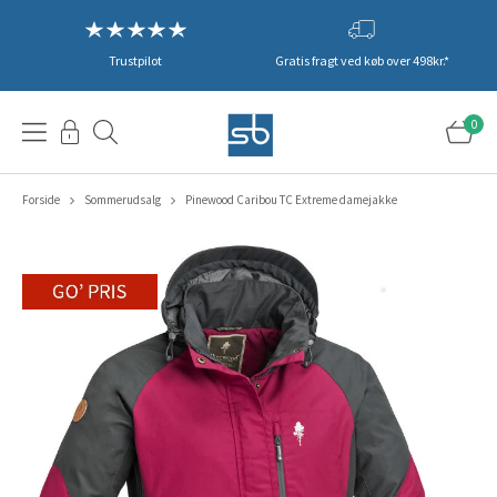
Trustpilot
Gratis fragt ved køb over 498kr.*
0
Forside
Sommerudsalg
Pinewood Caribou TC Extreme damejakke