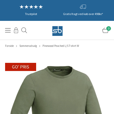
Trustpilot
Gratis fragt ved køb over 498kr.*
0
Forside
Sommerudsalg
Pinewood Peached L/S T-shirt W