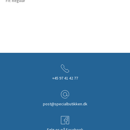
Fit: Regular
+45 97 41 42 77
post@specialbutikken.dk
Følg os på Facebook