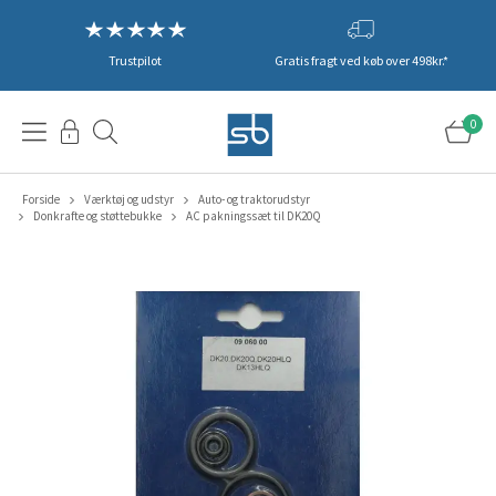
Trustpilot
Gratis fragt ved køb over 498kr.*
0
Forside
Værktøj og udstyr
Auto- og traktorudstyr
Donkrafte og støttebukke
AC pakningssæt til DK20Q