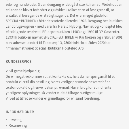
seler og hundefoder. Siden dengang er det gået stærkt fremad. Webshoppen
er løbende blevet forbedret og udvidet. Hvilket er en af årsagerne til, at
antallet af besøgende er stadigt stigende. Det er vi meget glade for.
SPECIAL~BUTIKKENs historie startede allerede i 1978. Dengang hed butikken
Landbrugsvognen - med varer fra Harald Nyborg. Navnet og konceptet blev
efterfølgende ændret til BP depotbutikken i 1983 og i 1990 til BP Gascenter. I
1993 fik butikken navnet SPECIAL~BUTIKKEN v/ Kai Nielsen og i februar 2001
blev adressen ændret til Fabersvej 13, 7500 Holstebro. Siden 2020 har
firmanavnet været Special~Butikken Holstebro A/S.
KUNDESERVICE
Vi vil gerne hjælpe dig!
Du er meget velkommen til at kontakte os, hvis du har spørgsmål til et
produkt eller til din bestilling. Vores venlige personale besvarer både
telefonopkald og henvendelser pr. e-mail. Har vi brug for at indhente
yderligere oplysninger, så vender vi altid tilbage hurtigst muligt.
Vi ved at tilfredse kunder er grundlaget for en sund forretning.
INFORMATIONER
Levering
Returnering