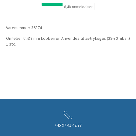
Varenummer:
36374
Omløber til Ø8 mm kobberrør. Anvendes til lavtryksgas (29-30 mbar.)
1 stk.
+45 97 41 42 77