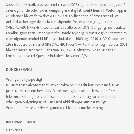
Specialbutikken.dk blev lanceret i marts 2008 og den første bestilling var på
seler og hundefoder. Siden dengang er det gået stærkt fremad. Webshoppen
er løbende blevet forbedret og udvidet. Hvilket er en af årsagerne til, at
antallet af besøgende er stadigt stigende. Det er vi meget glade for.
SPECIAL~BUTIKKENs historie startede allerede i 1978. Dengang hed butikken
Landbrugsvognen - med varer fra Harald Nyborg. Navnet og konceptet blev
efterfølgende ændret til BP depotbutikken i 1983 og i 1990 til BP Gascenter. I
1993 fik butikken navnet SPECIAL~BUTIKKEN v/ Kai Nielsen og i februar 2001
blev adressen ændret til Fabersvej 13, 7500 Holstebro. Siden 2020 har
firmanavnet været Special~Butikken Holstebro A/S.
KUNDESERVICE
Vi vil gerne hjælpe dig!
Du er meget velkommen til at kontakte os, hvis du har spørgsmål til et
produkt eller til din bestilling. Vores venlige personale besvarer både
telefonopkald og henvendelser pr. e-mail. Har vi brug for at indhente
yderligere oplysninger, så vender vi altid tilbage hurtigst muligt.
Vi ved at tilfredse kunder er grundlaget for en sund forretning.
INFORMATIONER
Levering