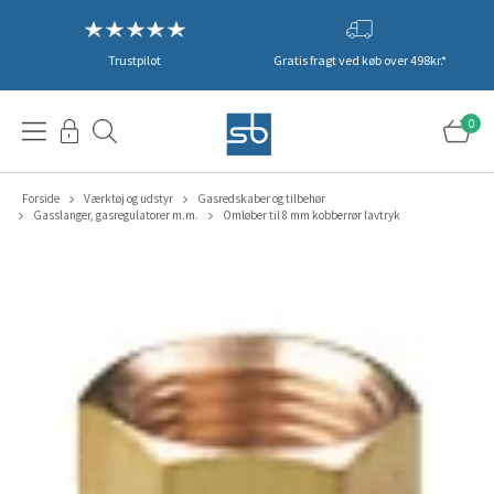
Trustpilot
Gratis fragt ved køb over 498kr.*
0
Forside
Værktøj og udstyr
Gasredskaber og tilbehør
Gasslanger, gasregulatorer m.m.
Omløber til 8 mm kobberrør lavtryk