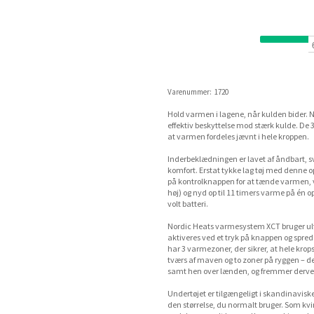
Varenummer:
1720
Hold varmen i lagene, når kulden bider.
effektiv beskyttelse mod stærk kulde. De 
at varmen fordeles jævnt i hele kroppen.
Inderbeklædningen er lavet af åndbart, 
komfort. Erstat tykke lag tøj med denne o
på kontrolknappen for at tænde varmen, 
høj) og nyd op til 11 timers varme på én 
volt batteri.
Nordic Heats varmesystem XCT bruger ult
aktiveres ved et tryk på knappen og spre
har 3 varmezoner, der sikrer, at hele kr
tværs af maven og to zoner på ryggen – de
samt hen over lænden, og fremmer derved 
Undertøjet er tilgængeligt i skandinavisk
den størrelse, du normalt bruger. Som kvi