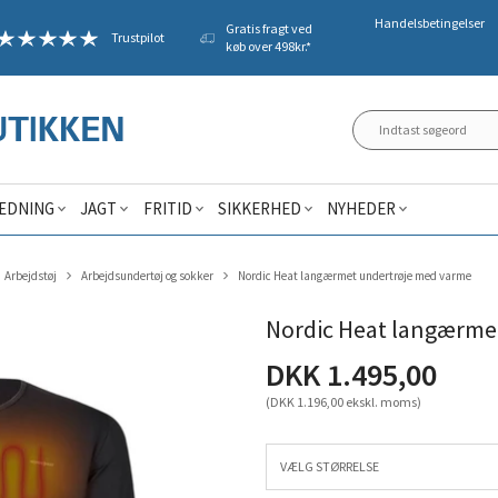
Handelsbetingelser
Gratis fragt ved
Trustpilot
køb over 498kr.*
ÆDNING
JAGT
FRITID
SIKKERHED
NYHEDER
Arbejdstøj
Arbejdsundertøj og sokker
Nordic Heat langærmet undertrøje med varme
Nordic Heat langærme
DKK 1.495,00
(DKK 1.196,00 ekskl. moms)