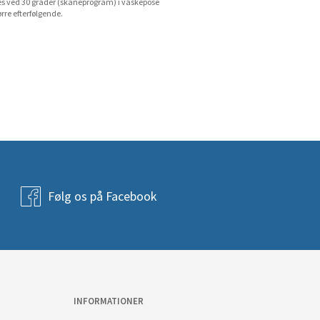
s ved 30 grader (skåneprogram) i vaskepose
ørre efterfølgende.
Følg os på Facebook
INFORMATIONER