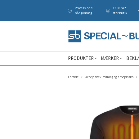
Professionel
1300 m2
rådgivning
stor butik
PRODUKTER
MÆRKER
BEKL
Forside
Arbejdsbeklædning og arbejdssko