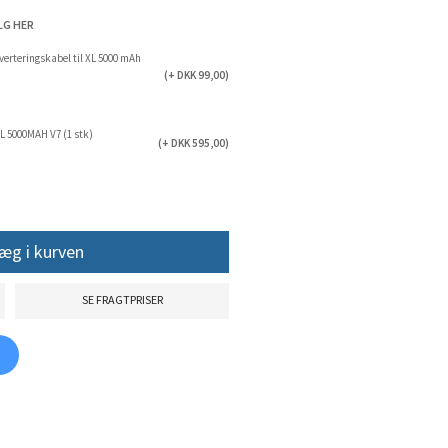
LG HER
verteringskabel til XL 5000 mAh
(+ DKK 99,00)
XL 5000MAH V7 (1 stk)
(+ DKK 595,00)
æg i kurven
SE FRAGTPRISER