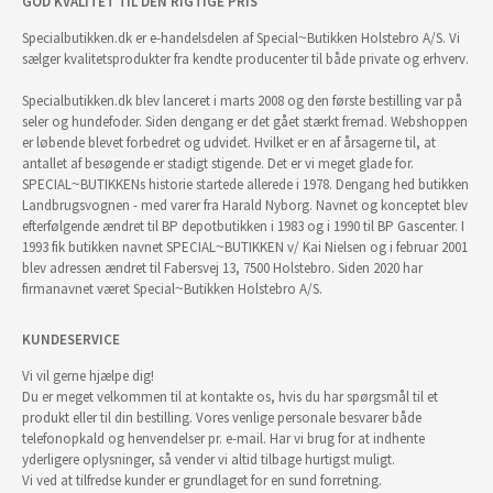
GOD KVALITET TIL DEN RIGTIGE PRIS
Specialbutikken.dk er e-handelsdelen af Special~Butikken Holstebro A/S. Vi
sælger kvalitetsprodukter fra kendte producenter til både private og erhverv.
Specialbutikken.dk blev lanceret i marts 2008 og den første bestilling var på
seler og hundefoder. Siden dengang er det gået stærkt fremad. Webshoppen
er løbende blevet forbedret og udvidet. Hvilket er en af årsagerne til, at
antallet af besøgende er stadigt stigende. Det er vi meget glade for.
SPECIAL~BUTIKKENs historie startede allerede i 1978. Dengang hed butikken
Landbrugsvognen - med varer fra Harald Nyborg. Navnet og konceptet blev
efterfølgende ændret til BP depotbutikken i 1983 og i 1990 til BP Gascenter. I
1993 fik butikken navnet SPECIAL~BUTIKKEN v/ Kai Nielsen og i februar 2001
blev adressen ændret til Fabersvej 13, 7500 Holstebro. Siden 2020 har
firmanavnet været Special~Butikken Holstebro A/S.
KUNDESERVICE
Vi vil gerne hjælpe dig!
Du er meget velkommen til at kontakte os, hvis du har spørgsmål til et
produkt eller til din bestilling. Vores venlige personale besvarer både
telefonopkald og henvendelser pr. e-mail. Har vi brug for at indhente
yderligere oplysninger, så vender vi altid tilbage hurtigst muligt.
Vi ved at tilfredse kunder er grundlaget for en sund forretning.