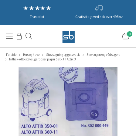
Trustpilot
Gratis fragt ved køb over 498kr.*
0
Forside
Hus og have
Støvsugning og gulvvask
Støvsugere og vådsugere
Nilfisk-Alto støvsugerposer papir 5 stk til Attix 3