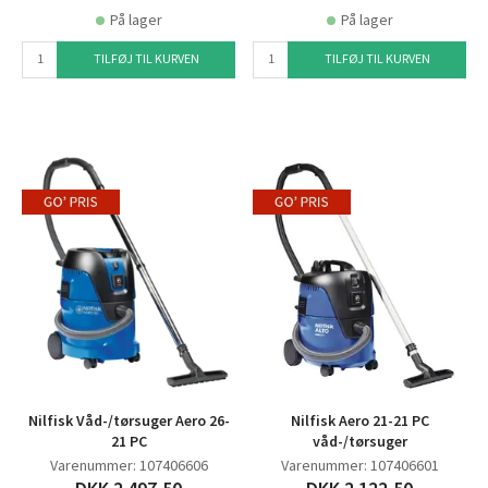
På lager
På lager
TILFØJ TIL KURVEN
TILFØJ TIL KURVEN
Nilfisk Våd-/tørsuger Aero 26-
Nilfisk Aero 21-21 PC
21 PC
våd-/tørsuger
Varenummer: 107406606
Varenummer: 107406601