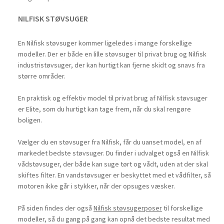
NILFISK STØVSUGER
En Nilfisk støvsuger kommer ligeledes i mange forskellige
modeller. Der er både en lille støvsuger til privat brug og Nilfisk
industristøvsuger, der kan hurtigt kan fjerne skidt og snavs fra
større områder.
En praktisk og effektiv model til privat brug af Nilfisk støvsuger
er Elite, som du hurtigt kan tage frem, når du skal rengøre
boligen.
Vælger du en støvsuger fra Nilfisk, får du uanset model, en af
markedet bedste støvsuger. Du finder i udvalget også en Nilfisk
vådstøvsuger, der både kan suge tørt og vådt, uden at der skal
skiftes filter. En vandstøvsuger er beskyttet med et vådfilter, så
motoren ikke går i stykker, når der opsuges væsker.
På siden findes der også
Nilfisk støvsugerposer
til forskellige
modeller, så du gang på gang kan opnå det bedste resultat med