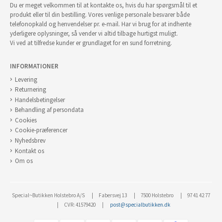
Du er meget velkommen til at kontakte os, hvis du har spørgsmål til et
produkt eller til din bestilling. Vores venlige personale besvarer både
telefonopkald og henvendelser pr. e-mail. Har vi brug for at indhente
yderligere oplysninger, så vender vi altid tilbage hurtigst muligt.
Vi ved at tilfredse kunder er grundlaget for en sund forretning.
INFORMATIONER
Levering
Returnering
Handelsbetingelser
Behandling af persondata
Cookies
Cookie-præferencer
Nyhedsbrev
Kontakt os
Om os
Special~Butikken Holstebro A/S
Fabersvej 13
7500 Holstebro
97 41 42 77
CVR: 41579420
post@specialbutikken.dk