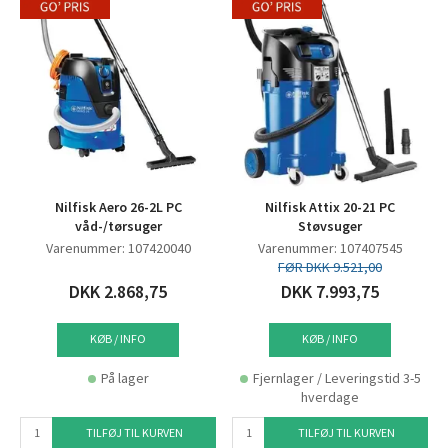
Nilfisk Aero 26-2L PC
Nilfisk Attix 20-21 PC
våd-/tørsuger
Støvsuger
Varenummer: 107420040
Varenummer: 107407545
FØR DKK 9.521,00
DKK 2.868,75
DKK 7.993,75
KØB / INFO
KØB / INFO
På lager
Fjernlager / Leveringstid 3-5
hverdage
TILFØJ TIL KURVEN
TILFØJ TIL KURVEN