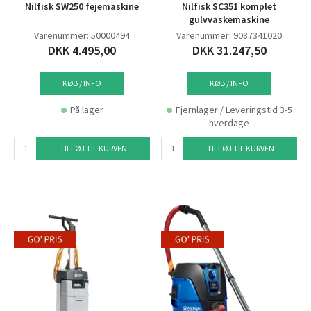
Nilfisk SW250 fejemaskine
Nilfisk SC351 komplet
gulvvaskemaskine
Varenummer: 50000494
Varenummer: 9087341020
DKK 4.495,00
DKK 31.247,50
KØB / INFO
KØB / INFO
På lager
Fjernlager / Leveringstid 3-5
hverdage
TILFØJ TIL KURVEN
TILFØJ TIL KURVEN