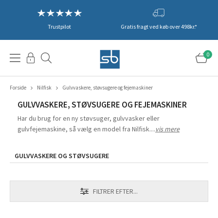
Trustpilot
Gratis fragt ved køb over 498kr.*
0
Forside
Nilfisk
Gulvvaskere, støvsugere og fejemaskiner
GULVVASKERE, STØVSUGERE OG FEJEMASKINER
Har du brug for en ny støvsuger, gulvvasker eller
gulvfejemaskine, så vælg en model fra
Nilfisk
....
vis mere
GULVVASKERE OG STØVSUGERE
FILTRER EFTER...