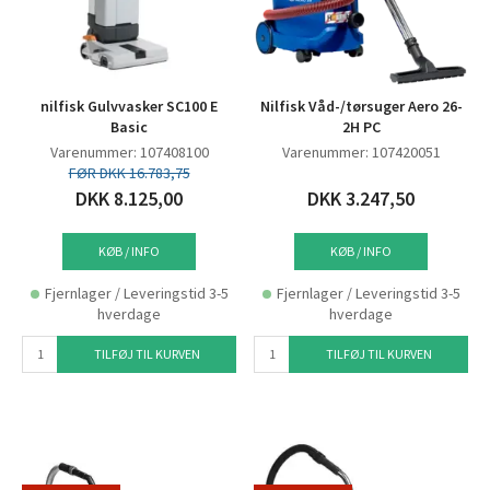
nilfisk Gulvvasker SC100 E
Nilfisk Våd-/tørsuger Aero 26-
Basic
2H PC
Varenummer: 107408100
Varenummer: 107420051
FØR DKK 16.783,75
DKK 8.125,00
DKK 3.247,50
KØB / INFO
KØB / INFO
Fjernlager / Leveringstid 3-5
Fjernlager / Leveringstid 3-5
hverdage
hverdage
TILFØJ TIL KURVEN
TILFØJ TIL KURVEN