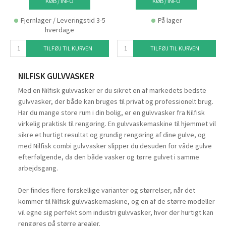
KØB / INFO
KØB / INFO
Fjernlager / Leveringstid 3-5
På lager
hverdage
TILFØJ TIL KURVEN
TILFØJ TIL KURVEN
NILFISK GULVVASKER
Med en Nilfisk gulvvasker er du sikret en af markedets bedste
gulvvasker, der både kan bruges til privat og professionelt brug.
Har du mange store rum i din bolig, er en gulvvasker fra Nilfisk
virkelig praktisk til rengøring. En gulvvaskemaskine til hjemmet vil
sikre et hurtigt resultat og grundig rengøring af dine gulve, og
med Nilfisk combi gulvvasker slipper du desuden for våde gulve
efterfølgende, da den både vasker og tørre gulvet i samme
arbejdsgang.
Der findes flere forskellige varianter og størrelser, når det
kommer til Nilfisk gulvvaskemaskine, og en af de større modeller
vil egne sig perfekt som industri gulvvasker, hvor der hurtigt kan
rengøres på større arealer.