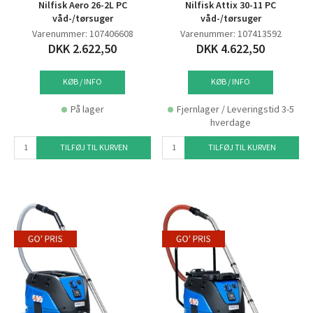
Nilfisk Aero 26-2L PC
Nilfisk Attix 30-11 PC
våd-/tørsuger
våd-/tørsuger
Varenummer: 107406608
Varenummer: 107413592
DKK 2.622,50
DKK 4.622,50
KØB / INFO
KØB / INFO
På lager
Fjernlager / Leveringstid 3-5
hverdage
TILFØJ TIL KURVEN
TILFØJ TIL KURVEN