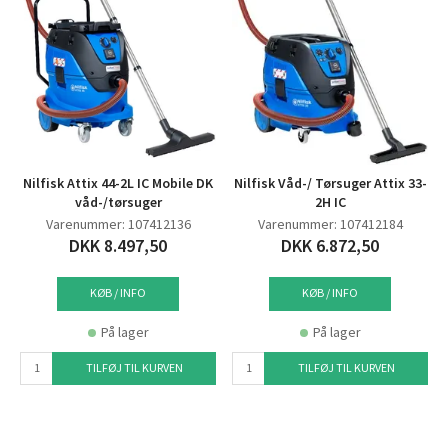
Nilfisk Attix 44-2L IC Mobile DK
Nilfisk Våd-/ Tørsuger Attix 33-
våd-/tørsuger
2H IC
Varenummer: 107412136
Varenummer: 107412184
DKK 8.497,50
DKK 6.872,50
KØB / INFO
KØB / INFO
På lager
På lager
TILFØJ TIL KURVEN
TILFØJ TIL KURVEN