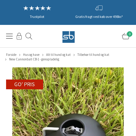
Trustpilot
Gratis fragt ved køb over 498kr.*
0
Forside
Hus og have
Alt til hund og kat
Tilbehør til hund og kat
New Cannonball CB-1 - genopladelig