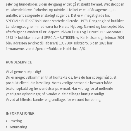
seler og hundefoder. Siden dengang er det gået stærkt fremad. Webshoppen
er løbende blevet forbedret og udvidet. Hvilket er en af årsagerne til, at
antallet af besøgende er stadigt stigende. Det er vi meget glade for.
SPECIAL~BUTIKKENs historie startede allerede i 1978. Dengang hed butikken
Landbrugsvognen - med varer fra Harald Nyborg. Navnet og konceptet blev
efterfølgende ændret til BP depotbutikken i 1983 og i 1990 til BP Gascenter. I
1993 fik butikken navnet SPECIAL~BUTIKKEN v/ Kai Nielsen og i februar 2001
blev adressen ændret til Fabersvej 13, 7500 Holstebro. Siden 2020 har
firmanavnet været Special~Butikken Holstebro A/S.
KUNDESERVICE
Vi vil gerne hjælpe dig!
Du er meget velkommen til at kontakte os, hvis du har spørgsmål til et
produkt eller til din bestilling. Vores venlige personale besvarer både
telefonopkald og henvendelser pr. e-mail. Har vi brug for at indhente
yderligere oplysninger, så vender vi altid tilbage hurtigst muligt.
Vi ved at tilfredse kunder er grundlaget for en sund forretning.
INFORMATIONER
Levering
Returnering