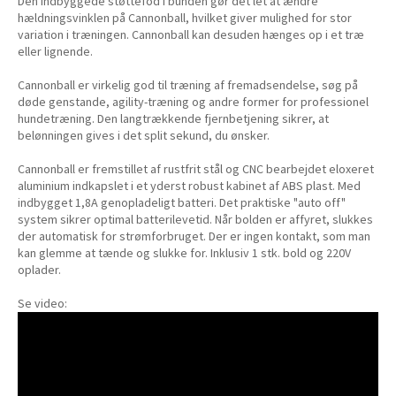
Den indbyggede støttefod i bunden gør det let at ændre
hældningsvinklen på Cannonball, hvilket giver mulighed for stor
variation i træningen. Cannonball kan desuden hænges op i et træ
eller lignende.
Cannonball er virkelig god til træning af fremadsendelse, søg på
døde genstande, agility-træning og andre former for professionel
hundetræning. Den langtrækkende fjernbetjening sikrer, at
belønningen gives i det split sekund, du ønsker.
Cannonball er fremstillet af rustfrit stål og CNC bearbejdet eloxeret
aluminium indkapslet i et yderst robust kabinet af ABS plast. Med
indbygget 1,8A genopladeligt batteri. Det praktiske "auto off"
system sikrer optimal batterilevetid. Når bolden er affyret, slukkes
der automatisk for strømforbruget. Der er ingen kontakt, som man
kan glemme at tænde og slukke for. Inklusiv 1 stk. bold og 220V
oplader.
Se video: