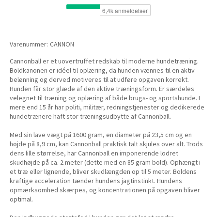
Varenummer:
CANNON
Cannonball er et uovertruffet redskab til moderne hundetræning.
Boldkanonen er idéel til oplæring, da hunden vænnes til en aktiv
belønning og derved motiveres til at udføre opgaven korrekt.
Hunden får stor glæde af den aktive træningsform. Er særdeles
velegnet til træning og oplæring af både brugs- og sportshunde. I
mere end 15 år har politi, militær, redningstjenester og dedikerede
hundetrænere haft stor træningsudbytte af Cannonball.
Med sin lave vægt på 1600 gram, en diameter på 23,5 cm og en
højde på 8,9 cm, kan Cannonball praktisk talt skjules over alt. Trods
dens lille størrelse, har Cannonball en imponerende lodret
skudhøjde på ca. 2 meter (dette med en 85 gram bold). Ophængt i
et træ eller lignende, bliver skudlængden op til 5 meter. Boldens
kraftige acceleration tænder hundens jagtinstinkt. Hundens
opmærksomhed skærpes, og koncentrationen på opgaven bliver
optimal.