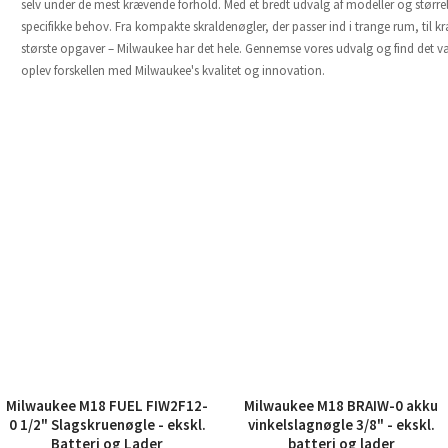
selv under de mest krævende forhold. Med et bredt udvalg af modeller og størrelse
specifikke behov. Fra kompakte skraldenøgler, der passer ind i trange rum, til kra
største opgaver – Milwaukee har det hele. Gennemse vores udvalg og find det værk
oplev forskellen med Milwaukee's kvalitet og innovation.
Milwaukee M18 FUEL FIW2F12-
Milwaukee M18 BRAIW-0 akku
0 1/2" Slagskruenøgle - ekskl.
vinkelslagnøgle 3/8" - ekskl.
Batteri og Lader
batteri og lader