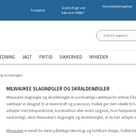
Handelsbetingelser
Gratis fragt ved
Trustpilot
køb over 498kr.*
ÆDNING
JAGT
FRITID
SIKKERHED
NYHEDER
og skraldenøgler
MILWAUKEE SLAGNØGLER OG SKRALDENØGLER
Milwaukee slagnøgler og
skraldenøgler
er uundværlige værktøjer for enhver hånd
værktøjer er designet til at levere kraft og præcision, hvilket gør dem ideelle t
arbejder med bilreparationer, konstruktion eller andre opgaver, hvor fastspændin
nødvendigt, sikrer Milwaukee's slagnøgler og skraldenøgler, at du kan arbejde e
Milwaukee
er kendt for deres pålidelige teknologi og holdbare design, hvilket be