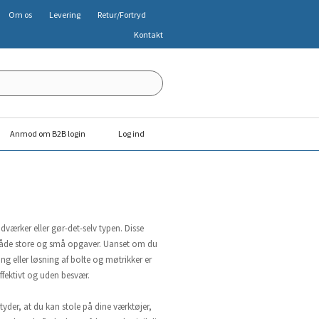
Om os
Levering
Retur/Fortryd
Kontakt
Anmod om B2B login
Log ind
værker eller gør-det-selv typen. Disse
il både store og små opgaver. Uanset om du
g eller løsning af bolte og møtrikker er
ffektivt og uden besvær.
tyder, at du kan stole på dine værktøjer,