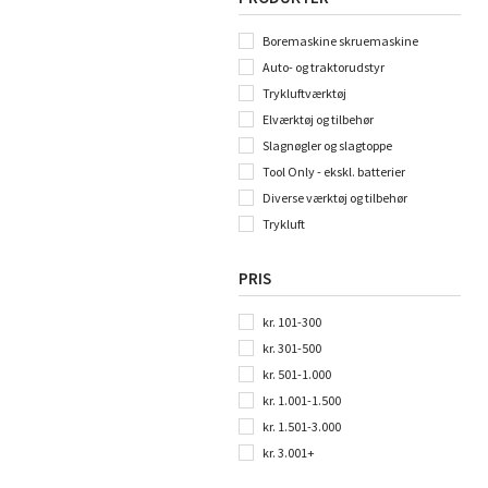
Boremaskine skruemaskine
Auto- og traktorudstyr
Trykluftværktøj
Elværktøj og tilbehør
Slagnøgler og slagtoppe
Tool Only - ekskl. batterier
Diverse værktøj og tilbehør
Trykluft
PRIS
kr. 101-300
kr. 301-500
kr. 501-1.000
kr. 1.001-1.500
kr. 1.501-3.000
kr. 3.001+