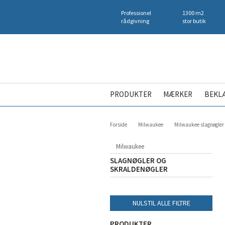
Professionel
1300 m2
rådgivning
stor butik
PRODUKTER
MÆRKER
BEKL
Forside
Milwaukee
Milwaukee slagnøgler 
Milwaukee
SLAGNØGLER OG
SKRALDENØGLER
NULSTIL ALLE FILTRE
PRODUKTER