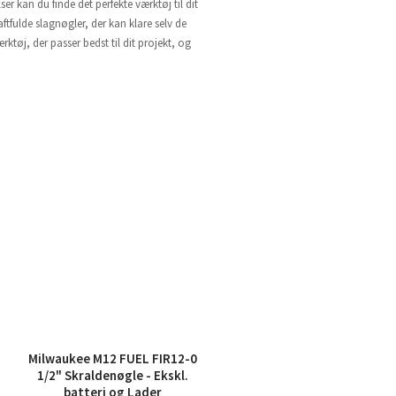
r kan du finde det perfekte værktøj til dit
ftfulde slagnøgler, der kan klare selv de
tøj, der passer bedst til dit projekt, og
Milwaukee M12 FUEL FIR12-0
1/2" Skraldenøgle - Ekskl.
batteri og Lader