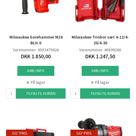
Milwaukee borehammer M18
Milwaukee Trinbor sæt 4-12/4-
BLH-0
20/4-30
Varenummer: 4933479426
Varenummer: 48899266
DKK 1.850,00
DKK 1.247,50
KØB / INFO
KØB / INFO
På lager
På lager
TILFØJ TIL KURVEN
TILFØJ TIL KURVEN