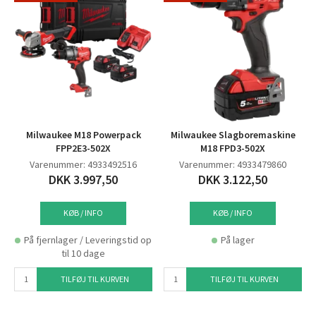
Milwaukee M18 Powerpack
Milwaukee Slagboremaskine
FPP2E3-502X
M18 FPD3-502X
Varenummer: 4933492516
Varenummer: 4933479860
DKK 3.997,50
DKK 3.122,50
KØB / INFO
KØB / INFO
På fjernlager / Leveringstid op
På lager
til 10 dage
TILFØJ TIL KURVEN
TILFØJ TIL KURVEN