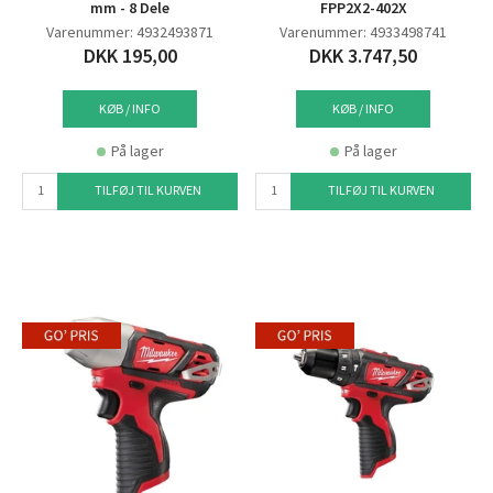
mm - 8 Dele
FPP2X2-402X
Varenummer: 4932493871
Varenummer: 4933498741
DKK 195,00
DKK 3.747,50
KØB / INFO
KØB / INFO
På lager
På lager
TILFØJ TIL KURVEN
TILFØJ TIL KURVEN