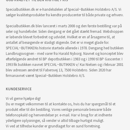
Specialbutikken.dk er e-handelsdelen af Special~Butikken Holstebro A/S. Vi
sælger kvalitetsprodukter fra kendte producenter til både private og erhverv.
Specialbutikken.dk blev lanceret i marts 2008 og den første bestilling var på
seler og hundefoder. Siden dengang er det gået stærkt fremad. Webshoppen
er løbende blevet forbedret og udvidet. Hvilket er en af årsagerne til, at
antallet af besøgende er stadigt stigende. Det er vi meget glade for.
SPECIAL~BUTIKKENs historie startede allerede i 1978. Dengang hed butikken
Landbrugsvognen - med varer fra Harald Nyborg. Navnet og konceptet blev
efterfølgende ændret til BP depotbutikken i 1983 og i 1990 til BP Gascenter. I
1993 fik butikken navnet SPECIAL~BUTIKKEN v/ Kai Nielsen og i februar 2001
blev adressen ændret til Fabersvej 13, 7500 Holstebro. Siden 2020 har
firmanavnet været Special~Butikken Holstebro A/S.
KUNDESERVICE
Vi vil gerne hjælpe dig!
Du er meget velkommen til at kontakte os, hvis du har spørgsmål til et
produkt eller til din bestilling. Vores venlige personale besvarer både
telefonopkald og henvendelser pr. e-mail. Har vi brug for at indhente
yderligere oplysninger, så vender vi altid tilbage hurtigst muligt.
Vi ved at tilfredse kunder er grundlaget for en sund forretning.