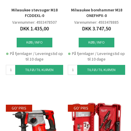
Milwaukee støvsuger M18
Milwaukee borehammer M18
FCDDEXL-0
ONEFHPX-0
Varenummer: 4933478507
Varenummer: 4933478885
DKK 1.435,00
DKK 3.747,50
KØB / INFO
KØB / INFO
På fjernlager / Leveringstid op
På fjernlager / Leveringstid op
til 10 dage
til 10 dage
TILFØJ TIL KURVEN
TILFØJ TIL KURVEN