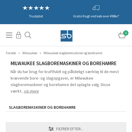
Trustpilot
Gratis fragt ved køb over 498kr.*
0
Forside
Milwaukee
Milwaukee slagboremaskiner og borehamre
MILWAUKEE SLAGBOREMASKINER OG BOREHAMRE
Når du har brug for kraftfuldt og pålideligt værktøj til de mest
krævende bore- og slagopgaver, er Milwaukee
slagboremaskiner og borehamre det oplagte valg. Disse
værkt...
vis mere
SLAGBOREMASKINER OG BOREHAMRE
FILTRER EFTER...