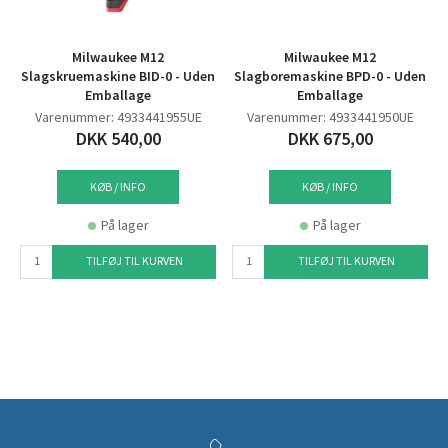
Milwaukee M12
Milwaukee M12
Slagskruemaskine BID-0 - Uden
Slagboremaskine BPD-0 - Uden
Emballage
Emballage
Varenummer: 4933441955UE
Varenummer: 4933441950UE
DKK 540,00
DKK 675,00
KØB / INFO
KØB / INFO
På lager
På lager
TILFØJ TIL KURVEN
TILFØJ TIL KURVEN