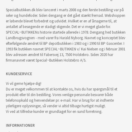
Specialbutikken.dk blev lanceret i marts 2008 og den første bestilling var på
seler og hundefoder. Siden dengang er det gået stærkt fremad. Webshoppen
er løbende blevet forbedret og udvidet. Hvilket er en af årsagerne til, at
antallet af besøgende er stadigt stigende. Det er vi meget glade for.
SPECIAL~BUTIKKENs historie startede allerede i 1978. Dengang hed butikken
Landbrugsvognen - med varer fra Harald Nyborg. Navnet og konceptet blev
efterfølgende ændret til BP depotbutikken i 1983 og i 1990 til BP Gascenter. I
1993 fik butikken navnet SPECIAL~BUTIKKEN v/ Kai Nielsen og i februar 2001
blev adressen ændret til Fabersvej 13, 7500 Holstebro. Siden 2020 har
firmanavnet været Special~Butikken Holstebro A/S.
KUNDESERVICE
Vi vil gerne hjælpe dig!
Du er meget velkommen til at kontakte os, hvis du har spørgsmål til et
produkt eller til din bestilling. Vores venlige personale besvarer både
telefonopkald og henvendelser pr. e-mail. Har vi brug for at indhente
yderligere oplysninger, så vender vi altid tilbage hurtigst muligt.
Vi ved at tilfredse kunder er grundlaget for en sund forretning.
INFORMATIONER