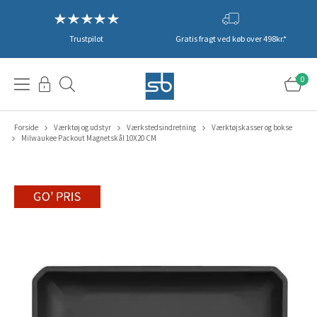
Trustpilot
Gratis fragt ved køb over 498kr.*
0
Forside
Værktøj og udstyr
Værkstedsindretning
Værktøjskasser og bokse
Milwaukee Packout Magnetskål 10X20 CM