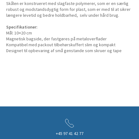
Skålen er konstrueret med slagfaste polymerer, som er en særlig
robust og modstandsdygtig form for plast, som er med til at sikrer
længere levetid og bedre holdbarhed, selv under hård brug.
Specifikationer:
Mål: 10×20 cm
Magnetisk bagside, der fastgøres på metaloverflader
Kompatibel med packout tilbehørskuffert slim og kompakt
Designet til opbevaring af små genstande som skruer og tape
+45 97 41 42 77