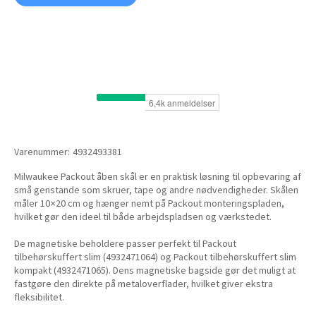
Varenummer:
4932493381
Milwaukee Packout åben skål er en praktisk løsning til opbevaring af
små genstande som skruer, tape og andre nødvendigheder. Skålen
måler 10×20 cm og hænger nemt på Packout monteringspladen,
hvilket gør den ideel til både arbejdspladsen og værkstedet.
De magnetiske beholdere passer perfekt til Packout
tilbehørskuffert slim (4932471064) og Packout tilbehørskuffert slim
kompakt (4932471065). Dens magnetiske bagside gør det muligt at
fastgøre den direkte på metaloverflader, hvilket giver ekstra
fleksibilitet.