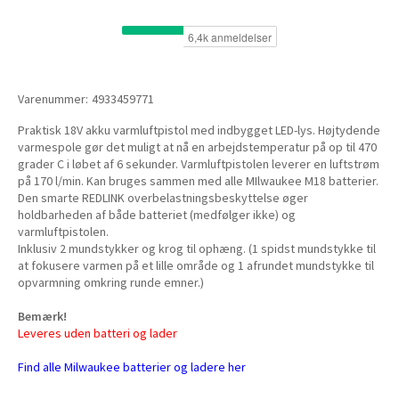
Varenummer:
4933459771
Praktisk 18V akku varmluftpistol med indbygget LED-lys. Højtydende
varmespole gør det muligt at nå en arbejdstemperatur på op til 470
grader C i løbet af 6 sekunder. Varmluftpistolen leverer en luftstrøm
på 170 l/min. Kan bruges sammen med alle MIlwaukee M18 batterier.
Den smarte REDLINK overbelastningsbeskyttelse øger
holdbarheden af både batteriet (medfølger ikke) og
varmluftpistolen.
Inklusiv 2 mundstykker og krog til ophæng. (1 spidst mundstykke til
at fokusere varmen på et lille område og 1 afrundet mundstykke til
opvarmning omkring runde emner.)
Bemærk!
Leveres uden batteri og lader
Find alle Milwaukee batterier og ladere her