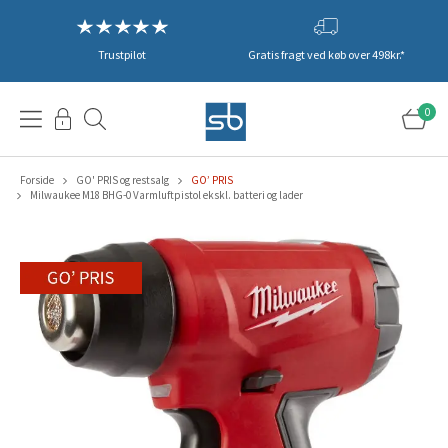
Trustpilot
Gratis fragt ved køb over 498kr.*
0
Forside
GO' PRIS og restsalg
GO’ PRIS
Milwaukee M18 BHG-0 Varmluftpistol ekskl. batteri og lader