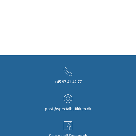
+45 97 41 42 77
post@specialbutikken.dk
Følg os på Facebook