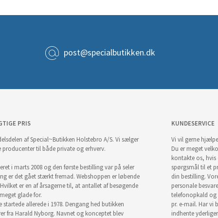
post@specialbutikken.dk
GTIGE PRIS
KUNDESERVICE
elsdelen af Special~Butikken Holstebro A/S. Vi sælger
Vi vil gerne hjælpe
e producenter til både private og erhverv.
Du er meget velk
kontakte os, hvis
ret i marts 2008 og den første bestilling var på seler
spørgsmål til et pr
ng er det gået stærkt fremad. Webshoppen er løbende
din bestilling. Vor
Hvilket er en af årsagerne til, at antallet af besøgende
personale besvar
i meget glade for.
telefonopkald og
startede allerede i 1978. Dengang hed butikken
pr. e-mail. Har vi 
r fra Harald Nyborg. Navnet og konceptet blev
indhente yderlige