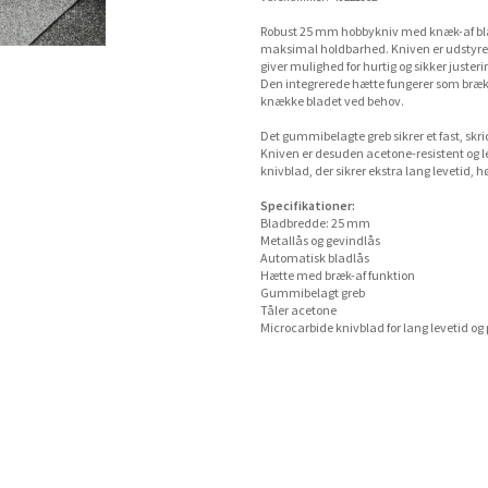
Robust 25 mm hobbykniv med knæk-af blad
maksimal holdbarhed. Kniven er udstyret
giver mulighed for hurtig og sikker juste
Den integrerede hætte fungerer som bræk-
knække bladet ved behov.
Det gummibelagte greb sikrer et fast, skri
Kniven er desuden acetone-resistent og 
knivblad, der sikrer ekstra lang levetid, h
Specifikationer:
Bladbredde: 25 mm
Metallås og gevindlås
Automatisk bladlås
Hætte med bræk-af funktion
Gummibelagt greb
Tåler acetone
Microcarbide knivblad for lang levetid og