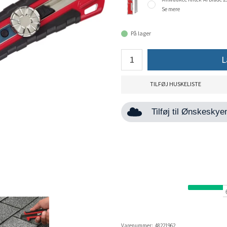
Se mere
På lager
L
TILFØJ HUSKELISTE
Tilføj til Ønskesky
Varenummer:
48221962