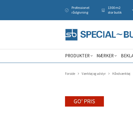
Professionel
1300 m2
rådgivning
stor butik
PRODUKTER
MÆRKER
BEKL
Forside
Værktøj og udstyr
Håndværktøj