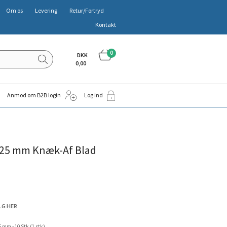
Om os
Levering
Retur/Fortryd
Kontakt
0
DKK
0,00
Anmod om B2B login
Log ind
 25 mm Knæk-Af Blad
LG HER
mm - 10 Stk (1 stk)