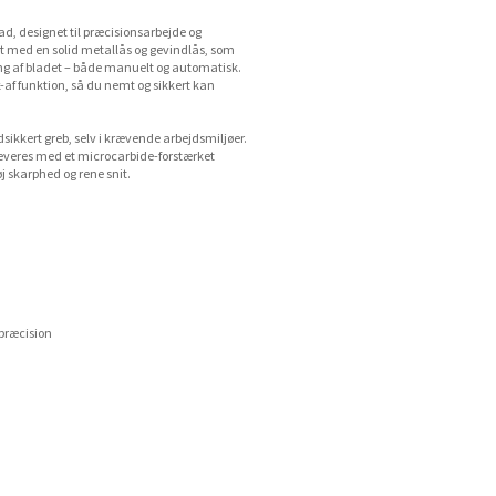
, designet til præcisionsarbejde og
 med en solid metallås og gevindlås, som
ring af bladet – både manuelt og automatisk.
af funktion, så du nemt og sikkert kan
dsikkert greb, selv i krævende arbejdsmiljøer.
leveres med et microcarbide-forstærket
øj skarphed og rene snit.
 præcision