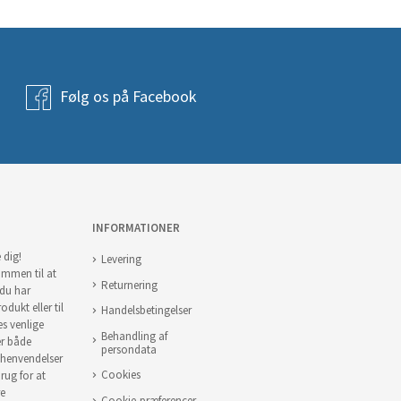
Følg os på Facebook
INFORMATIONER
 dig!
Levering
ommen til at
Returnering
 du har
odukt eller til
Handelsbetingelser
es venlige
Behandling af
er både
persondata
 henvendelser
Cookies
brug for at
re
Cookie-præferencer