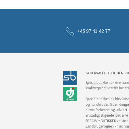
+45 97 41 42 77
GOD KVALITET TIL DEN RI
Specialbutikken.dk er e-hand
kvalitetsprodukter fra kendt
Specialbutikken.dk blev lance
og hundefoder. Siden denga
blevet forbedret og udvidet. 
er stadigt stigende. Det er v
SPECIAL~BUTIKKENs historie 
Landbrugsvognen - med vare