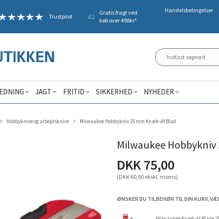
Handelsbetingelser
Gratis fragt ved
Trustpilot
køb over 498kr.*
ÆDNING
JAGT
FRITID
SIKKERHED
NYHEDER
Hobbyknive og arbejdsknive
Milwaukee Hobbykniv 25 mm Knæk-Af Blad
Milwaukee Hobbykniv
DKK 75,00
(DKK 60,00 ekskl. moms)
ØNSKER DU TILBEHØR TIL DIN KURV, VÆ
Milwaukee Knæk-Af Blade 25 