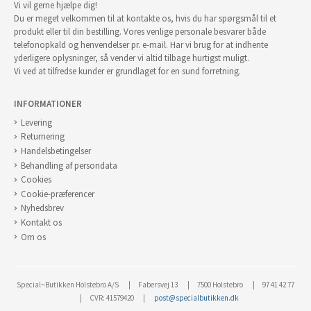
Vi vil gerne hjælpe dig!
Du er meget velkommen til at kontakte os, hvis du har spørgsmål til et
produkt eller til din bestilling. Vores venlige personale besvarer både
telefonopkald og henvendelser pr. e-mail. Har vi brug for at indhente
yderligere oplysninger, så vender vi altid tilbage hurtigst muligt.
Vi ved at tilfredse kunder er grundlaget for en sund forretning.
INFORMATIONER
Levering
Returnering
Handelsbetingelser
Behandling af persondata
Cookies
Cookie-præferencer
Nyhedsbrev
Kontakt os
Om os
Special~Butikken Holstebro A/S
Fabersvej 13
7500 Holstebro
97 41 42 77
CVR: 41579420
post@specialbutikken.dk