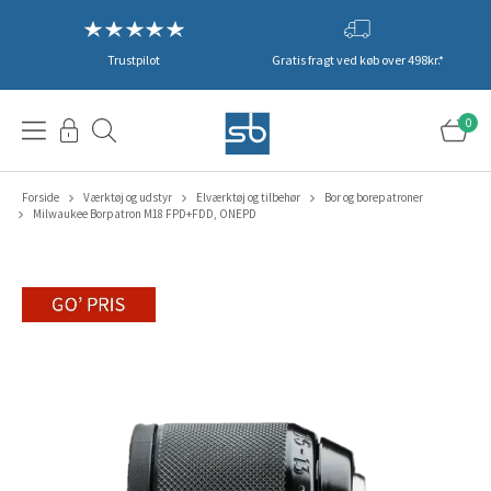
Trustpilot
Gratis fragt ved køb over 498kr.*
0
Forside
Værktøj og udstyr
Elværktøj og tilbehør
Bor og borepatroner
Milwaukee Borpatron M18 FPD+FDD, ONEPD