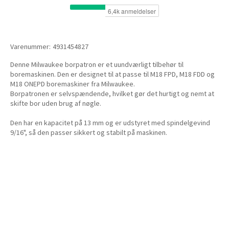
Varenummer:
4931454827
Denne Milwaukee borpatron er et uundværligt tilbehør til
boremaskinen. Den er designet til at passe til M18 FPD, M18 FDD og
M18 ONEPD boremaskiner fra Milwaukee.
Borpatronen er selvspændende, hvilket gør det hurtigt og nemt at
skifte bor uden brug af nøgle.
Den har en kapacitet på 13 mm og er udstyret med spindelgevind
9/16", så den passer sikkert og stabilt på maskinen.