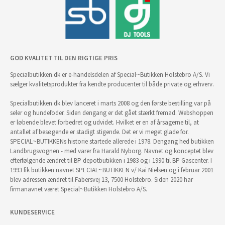
GOD KVALITET TIL DEN RIGTIGE PRIS
Specialbutikken.dk er e-handelsdelen af Special~Butikken Holstebro A/S. Vi
sælger kvalitetsprodukter fra kendte producenter til både private og erhverv.
Specialbutikken.dk blev lanceret i marts 2008 og den første bestilling var på
seler og hundefoder. Siden dengang er det gået stærkt fremad. Webshoppen
er løbende blevet forbedret og udvidet. Hvilket er en af årsagerne til, at
antallet af besøgende er stadigt stigende. Det er vi meget glade for.
SPECIAL~BUTIKKENs historie startede allerede i 1978. Dengang hed butikken
Landbrugsvognen - med varer fra Harald Nyborg. Navnet og konceptet blev
efterfølgende ændret til BP depotbutikken i 1983 og i 1990 til BP Gascenter. I
1993 fik butikken navnet SPECIAL~BUTIKKEN v/ Kai Nielsen og i februar 2001
blev adressen ændret til Fabersvej 13, 7500 Holstebro. Siden 2020 har
firmanavnet været Special~Butikken Holstebro A/S.
KUNDESERVICE