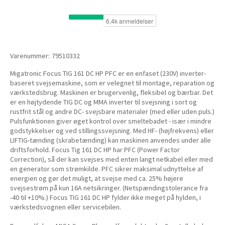
Varenummer:
79510332
Migatronic Focus TIG 161 DC HP PFC er en enfaset (230V) inverter-
baseret svejsemaskine, som er velegnet til montage, reparation og
værkstedsbrug. Maskinen er brugervenlig, fleksibel og bærbar. Det
er en højtydende TIG DC og MMA inverter til svejsning i sort og
rustfrit stål og andre DC- svejsbare materialer (med eller uden puls.)
Pulsfunktionen giver øget kontrol over smeltebadet - især i mindre
godstykkelser og ved stillingssvejsning. Med HF- (højfrekvens) eller
LIFTIG-tænding (skrabetænding) kan maskinen anvendes under alle
driftsforhold. Focus Tig 161 DC HP har PFC (Power Factor
Correction), så der kan svejses med enten langt netkabel eller med
en generator som strømkilde. PFC sikrer maksimal udnyttelse af
energien og gør det muligt, at svejse med ca. 25% højere
svejsestrøm på kun 16A netsikringer. (Netspændingstolerance fra
-40 til +10%.) Focus TIG 161 DC HP fylder ikke meget på hylden, i
værkstedsvognen eller servicebilen.