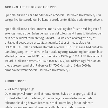
GOD KVALITET TIL DEN RIGTIGE PRIS
Specialbutikken.dk er e-handelsdelen af Special~Butikken Holstebro A/S. Vi
sælger kvalitetsprodukter fra kendte producenter til både private og erhverv.
Specialbutikken.dk blev lanceret i marts 2008 og den første bestilling var på
seler og hundefoder. Siden dengang er det gået stærkt fremad. Webshoppen
er løbende blevet forbedret og udvidet. Hvilket er en af årsagerne til, at
antallet af besøgende er stadigt stigende. Det er vi meget glade for.
SPECIAL~BUTIKKENs historie startede allerede i 1978. Dengang hed butikken
Landbrugsvognen - med varer fra Harald Nyborg. Navnet og konceptet blev
efterfølgende ændret til BP depotbutikken i 1983 og i 1990 til BP Gascenter. I
1993 fik butikken navnet SPECIAL~BUTIKKEN v/ Kai Nielsen og i februar 2001
blev adressen ændret til Fabersvej 13, 7500 Holstebro. Siden 2020 har
firmanavnet været Special~Butikken Holstebro A/S.
KUNDESERVICE
Vi vil gerne hjælpe dig!
Du er meget velkommen til at kontakte os, hvis du har spørgsmål til et
produkt eller til din bestilling. Vores venlige personale besvarer både
telefonopkald og henvendelser pr. e-mail. Har vi brug for at indhente
yderligere oplysninger, så vender vi altid tilbage hurtigst muligt.