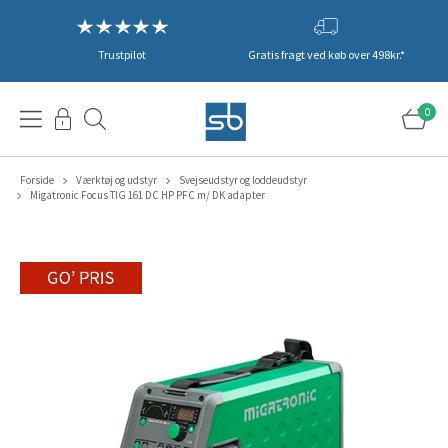
Trustpilot
Gratis fragt ved køb over 498kr.*
0
Forside
Værktøj og udstyr
Svejseudstyr og loddeudstyr
Migatronic Focus TIG 161 DC HP PFC m/ DK adapter