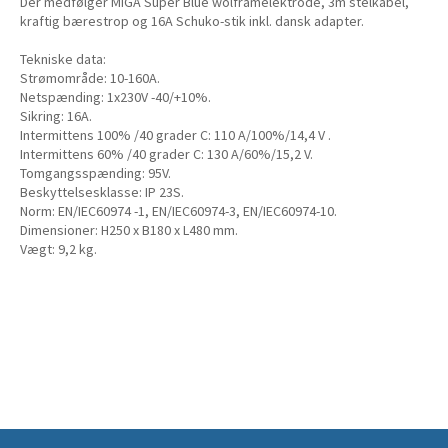
Der medfølger MIGA Super Blue wolframelektrode, 3m stelkabel,
kraftig bærestrop og 16A Schuko-stik inkl. dansk adapter.
Tekniske data:
Strømområde: 10-160A.
Netspænding: 1x230V -40/+10%.
Sikring: 16A.
Intermittens 100% /40 grader C: 110 A/100%/14,4 V .
Intermittens 60% /40 grader C: 130 A/60%/15,2 V.
Tomgangsspænding: 95V.
Beskyttelsesklasse: IP 23S.
Norm: EN/IEC60974 -1, EN/IEC60974-3, EN/IEC60974-10.
Dimensioner: H250 x B180 x L480 mm.
Vægt: 9,2 kg.