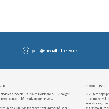
post@specialbutikken.dk
GTIGE PRIS
KUNDESERVICE
elsdelen af Special~Butikken Holstebro A/S. Vi sælger
Vi vil gerne hjælpe
e producenter til både private og erhverv.
Du er meget velk
kontakte os, hvis
ret i marts 2008 og den første bestilling var på seler
spørgsmål til et pr