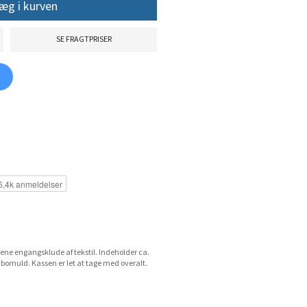
æg i kurven
SE FRAGTPRISER
ene engangsklude af tekstil. Indeholder ca.
 af bomuld. Kassen er let at tage med overalt.
.