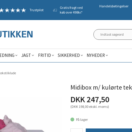
Handelsbetingelser
Gratis fragt ved
Trustpilot
køb over 498kr.*
ÆDNING
JAGT
FRITID
SIKKERHED
NYHEDER
tekstilklude
Midibox m/ kulørte tek
DKK 247,50
(DKK 198,00 ekskl. moms)
På lager