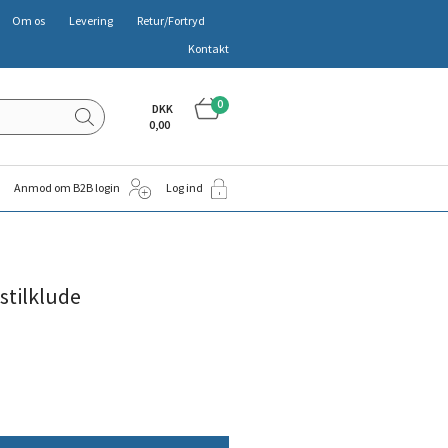
Om os
Levering
Retur/Fortryd
Kontakt
0
DKK
0,00
Anmod om B2B login
Log ind
stilklude