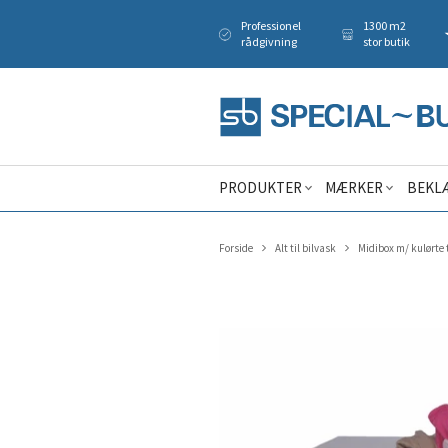
Professionel
1300 m2
rådgivning
stor butik
PRODUKTER
MÆRKER
BEKL
Forside
Alt til bilvask
Midibox m/ kulørte 