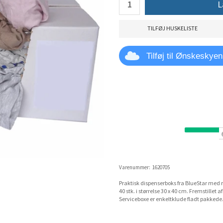
L
TILFØJ HUSKELISTE
Tilføj til Ønskeskyen
Varenummer:
1620705
Praktisk dispenserboks fra BlueStar med r
40 stk. i størrelse 30 x 40 cm. Fremstillet
Serviceboxe er enkeltklude fladt pakkede