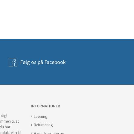
Følg os på Facebook
INFORMATIONER
 dig!
Levering
ommen til at
Returnering
 du har
odukt eller til
Handelsbetingelser