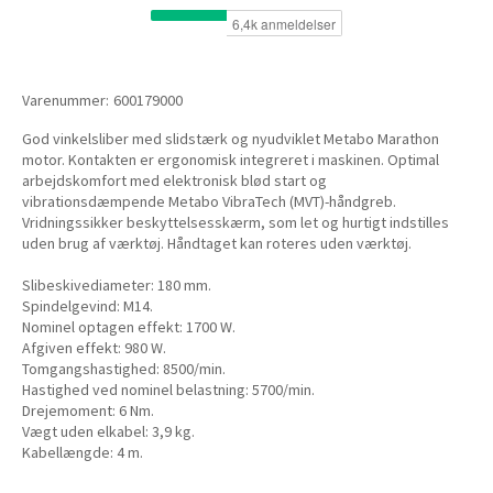
Varenummer:
600179000
God vinkelsliber med slidstærk og nyudviklet Metabo Marathon
motor. Kontakten er ergonomisk integreret i maskinen. Optimal
arbejdskomfort med elektronisk blød start og
vibrationsdæmpende Metabo VibraTech (MVT)-håndgreb.
Vridningssikker beskyttelsesskærm, som let og hurtigt indstilles
uden brug af værktøj. Håndtaget kan roteres uden værktøj.
Slibeskivediameter: 180 mm.
Spindelgevind: M14.
Nominel optagen effekt: 1700 W.
Afgiven effekt: 980 W.
Tomgangshastighed: 8500/min.
Hastighed ved nominel belastning: 5700/min.
Drejemoment: 6 Nm.
Vægt uden elkabel: 3,9 kg.
Kabellængde: 4 m.