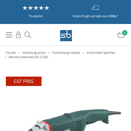
Trustpilot
Gratis fragt ved køb over 498kr.*
0
Forside
Værktøj og udstyr
Elværktøj og tilbehør
Vinkelsliber ligesliber
Metabo vinkelsiber WX 17-180