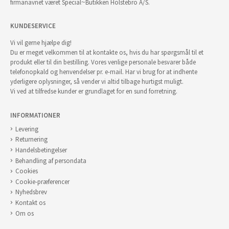
firmanavnet været Special~Butikken Holstebro A/S.
KUNDESERVICE
Vi vil gerne hjælpe dig!
Du er meget velkommen til at kontakte os, hvis du har spørgsmål til et
produkt eller til din bestilling. Vores venlige personale besvarer både
telefonopkald og henvendelser pr. e-mail. Har vi brug for at indhente
yderligere oplysninger, så vender vi altid tilbage hurtigst muligt.
Vi ved at tilfredse kunder er grundlaget for en sund forretning.
INFORMATIONER
Levering
Returnering
Handelsbetingelser
Behandling af persondata
Cookies
Cookie-præferencer
Nyhedsbrev
Kontakt os
Om os