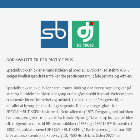
GOD KVALITET TIL DEN RIGTIGE PRIS
Specialbutikken.dk er e-handelsdelen af Special~Butikken Holstebro A/S. Vi
sælger kvalitetsprodukter fra kendte producenter til både private og erhverv.
Specialbutikken.dk blev lanceret i marts 2008 og den første bestilling var på
seler og hundefoder. Siden dengang er det gået stærkt fremad. Webshoppen
er løbende blevet forbedret og udvidet. Hvilket er en af årsagerne til, at
antallet af besøgende er stadigt stigende. Det er vi meget glade for.
SPECIAL~BUTIKKENs historie startede allerede i 1978. Dengang hed butikken
Landbrugsvognen - med varer fra Harald Nyborg. Navnet og konceptet blev
efterfølgende ændret til BP depotbutikken i 1983 og i 1990 til BP Gascenter. I
1993 fik butikken navnet SPECIAL~BUTIKKEN v/ Kai Nielsen og i februar 2001
blev adressen ændret til Fabersvej 13, 7500 Holstebro. Siden 2020 har