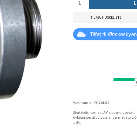
L
TILFØJ HUSKELISTE
Tilføj til Ønskeskyen
Varenummer:
0903061375
Stortzkobling med 1½" udvendig gevind. Br
dykpumper til udløbsslanger med storz C-
1 stk.