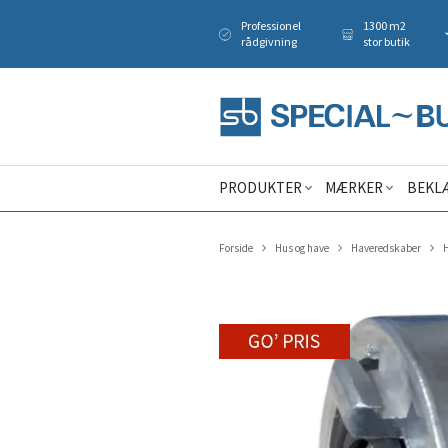
Professionel
1300 m2
rådgivning
stor butik
PRODUKTER
MÆRKER
BEKL
Forside
Hus og have
Haveredskaber