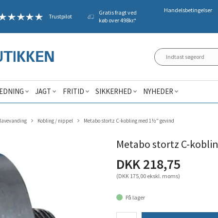
Handelsbetingelser
Gratis fragt ved
Trustpilot
køb over 498kr.*
ÆDNING
JAGT
FRITID
SIKKERHED
NYHEDER
Havevanding
Kobling / nippel
Metabo stortz C-kobling med 1½" gevind
Metabo stortz C-kobli
DKK 218,75
(DKK 175,00 ekskl. moms)
På lager