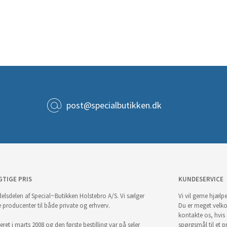
post@specialbutikken.dk
GTIGE PRIS
KUNDESERVICE
elsdelen af Special~Butikken Holstebro A/S. Vi sælger
Vi vil gerne hjælpe
e producenter til både private og erhverv.
Du er meget velk
kontakte os, hvis
ret i marts 2008 og den første bestilling var på seler
spørgsmål til et pr