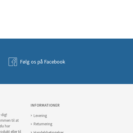
Følg os på Facebook
INFORMATIONER
 dig!
Levering
ommen til at
Returnering
 du har
odukt eller til
Handelsbetingelser