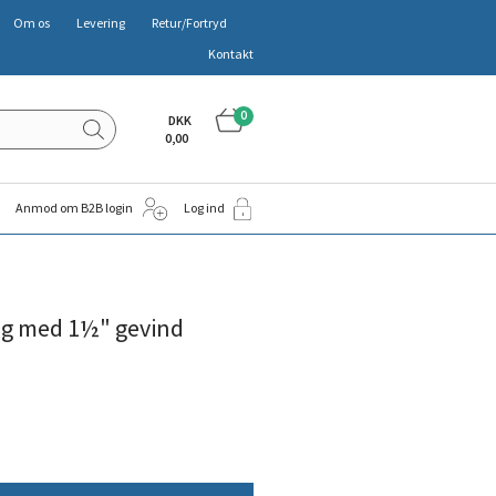
Om os
Levering
Retur/Fortryd
Kontakt
0
DKK
0,00
Anmod om B2B login
Log ind
ng med 1½" gevind