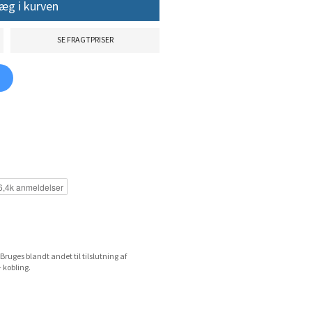
æg i kurven
SE FRAGTPRISER
uges blandt andet til tilslutning af
 kobling.