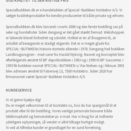
GOD KVALITET TIL DEN RIGTIGE PRIS
Specialbutikken.dk er e-handelsdelen af Special~Butikken Holstebro A/S. Vi
sælger kvalitetsprodukter fra kendte producenter til både private og erhverv.
Specialbutikken.dk blev lanceret i marts 2008 og den første bestilling var på
seler og hundefoder. Siden dengang er det gået stærkt fremad. Webshoppen
er løbende blevet forbedret og udvidet. Hvilket er en af årsagerne til, at
antallet af besøgende er stadigt stigende. Det er vi meget glade for.
SPECIAL~BUTIKKENs historie startede allerede i 1978. Dengang hed butikken
Landbrugsvognen - med varer fra Harald Nyborg. Navnet og konceptet blev
efterfølgende ændret til BP depotbutikken i 1983 og i 1990 til BP Gascenter. I
1993 fik butikken navnet SPECIAL~BUTIKKEN v/ Kai Nielsen og i februar 2001
blev adressen ændret til Fabersvej 13, 7500 Holstebro. Siden 2020 har
firmanavnet været Special~Butikken Holstebro A/S.
KUNDESERVICE
Vi vil gerne hjælpe dig!
Du er meget velkommen til at kontakte os, hvis du har spørgsmål til et
produkt eller til din bestilling. Vores venlige personale besvarer både
telefonopkald og henvendelser pr. e-mail. Har vi brug for at indhente
yderligere oplysninger, så vender vi altid tilbage hurtigst muligt.
Vi ved at tilfredse kunder er grundlaget for en sund forretning.