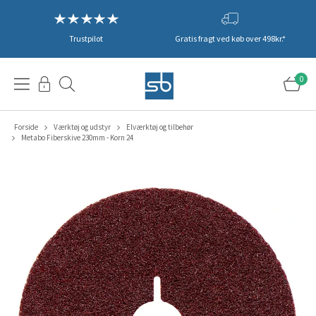
Trustpilot
Gratis fragt ved køb over 498kr.*
0
Forside
Værktøj og udstyr
Elværktøj og tilbehør
Metabo Fiberskive 230mm - Korn 24